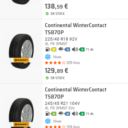
138,
€
59
EN STOCK
Continental WinterContact
TS870P
225/40 R18 92V
XL
FR
3PMSF
71 db
C
B
B
Hiver
209 Avis
129,
€
89
EN STOCK
Continental WinterContact
TS870P
245/45 R21 104V
XL
FR
3PMSF
EVc
71 db
B
B
B
Hiver
209 Avis