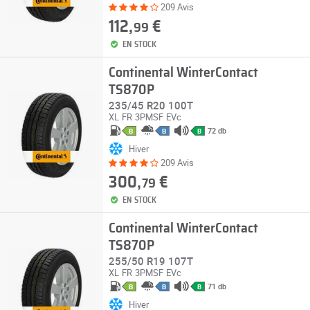
209 Avis
112,
€
99
EN STOCK
Continental WinterContact
TS870P
235/45 R20 100T
XL
FR
3PMSF
EVc
72 db
B
B
B
Hiver
209 Avis
300,
€
79
EN STOCK
Continental WinterContact
TS870P
255/50 R19 107T
XL
FR
3PMSF
EVc
71 db
B
B
B
Hiver