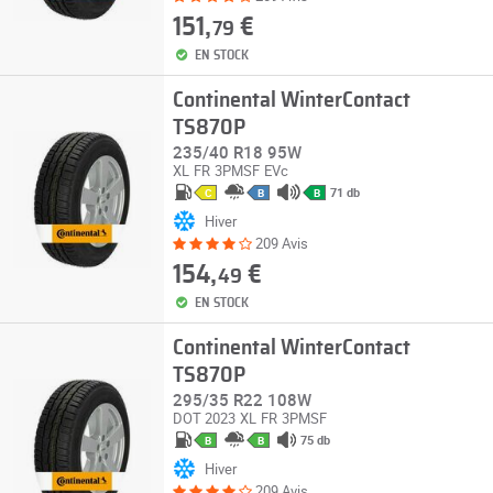
151,
€
79
EN STOCK
Continental WinterContact
TS870P
235/40 R18 95W
XL
FR
3PMSF
EVc
71 db
C
B
B
Hiver
209 Avis
154,
€
49
EN STOCK
Continental WinterContact
TS870P
295/35 R22 108W
DOT 2023
XL
FR
3PMSF
75 db
B
B
Hiver
209 Avis