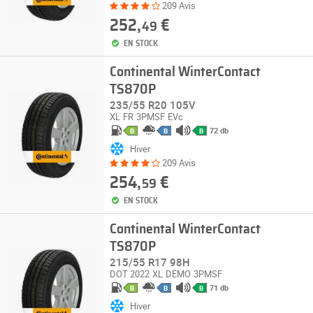
209 Avis
252,
€
49
EN STOCK
Continental WinterContact
TS870P
235/55 R20 105V
XL
FR
3PMSF
EVc
72 db
B
B
B
Hiver
209 Avis
254,
€
59
EN STOCK
Continental WinterContact
TS870P
215/55 R17 98H
DOT 2022
XL
DEMO
3PMSF
71 db
B
B
B
Hiver