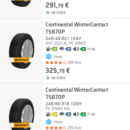
291,
€
79
EN STOCK
Continental WinterContact
TS870P
245/45 R21 104V
DOT 2023
XL
FR
3PMSF
71 db
B
B
B
Hiver
209 Avis
325,
€
79
EN STOCK
Continental WinterContact
TS870P
245/60 R18 105H
FR
3PMSF
EVc
71 db
C
B
B
Hiver
209 Avis