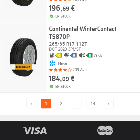
196,
€
69
EN STOCK
Continental WinterContact
TS870P
265/65 R17 112T
DOT 2023
3PMSF
73 db
C
B
B
Hiver
209 Avis
184,
€
09
EN STOCK
«
1
2
…
14
»