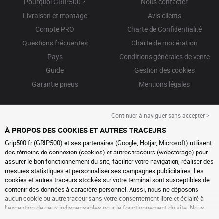
Pourquoi GRIP500 ?
Nous contacter
Livraison et montage
Avis clients
Compte PRO
Charte de Confidentialité
Questions fréquentes
Charte de modération
Pays
Conditions générales de vente
Guide
Gestion des cookies
Garantie pneus
Mentions légales
Continuer à naviguer sans accepter >
À PROPOS DES COOKIES ET AUTRES TRACEURS
Grip500.fr (GRIP500) et ses partenaires (Google, Hotjar, Microsoft) utilisent
des témoins de connexion (cookies) et autres traceurs (webstorage) pour
assurer le bon fonctionnement du site, faciliter votre navigation, réaliser des
mesures statistiques et personnaliser ses campagnes publicitaires. Les
cookies et autres traceurs stockés sur votre terminal sont susceptibles de
contenir des données à caractère personnel. Aussi, nous ne déposons
aucun cookie ou autre traceur sans votre consentement libre et éclairé à
l’exception de ceux indispensables pour le fonctionnement du site. Nous
conservons votre choix pendant 6 mois. Vous pouvez retirer votre