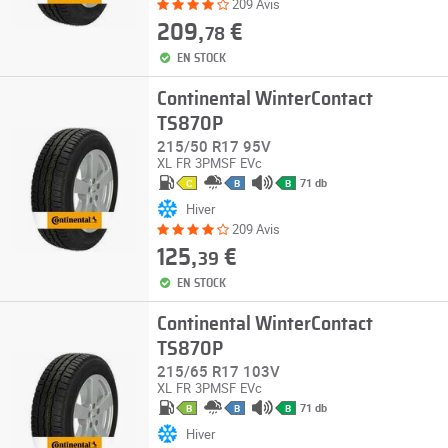
209 Avis
209,
€
78
EN STOCK
Continental WinterContact
TS870P
215/50 R17 95V
XL
FR
3PMSF
EVc
71 db
C
B
B
Hiver
209 Avis
125,
€
39
EN STOCK
Continental WinterContact
TS870P
215/65 R17 103V
XL
FR
3PMSF
EVc
71 db
B
B
B
Hiver