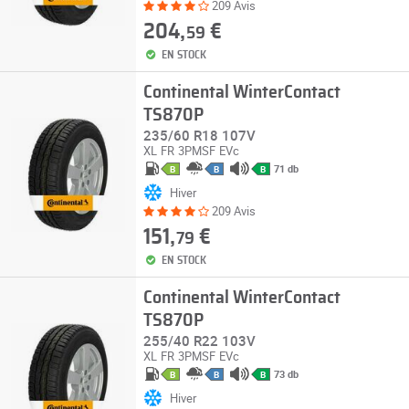
209 Avis
204,
€
59
EN STOCK
Continental WinterContact
TS870P
235/60 R18 107V
XL
FR
3PMSF
EVc
71 db
B
B
B
Hiver
209 Avis
151,
€
79
EN STOCK
Continental WinterContact
TS870P
255/40 R22 103V
XL
FR
3PMSF
EVc
73 db
B
B
B
Hiver