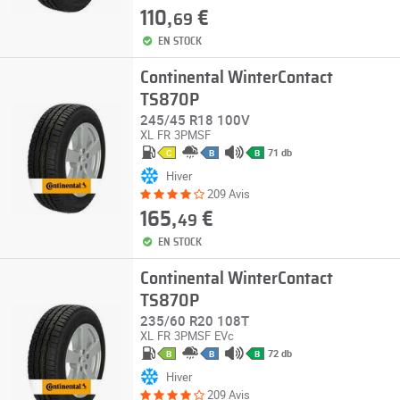
110,
€
69
EN STOCK
Continental WinterContact
TS870P
245/45 R18 100V
XL
FR
3PMSF
71 db
C
B
B
Hiver
209 Avis
165,
€
49
EN STOCK
Continental WinterContact
TS870P
235/60 R20 108T
XL
FR
3PMSF
EVc
72 db
B
B
B
Hiver
209 Avis