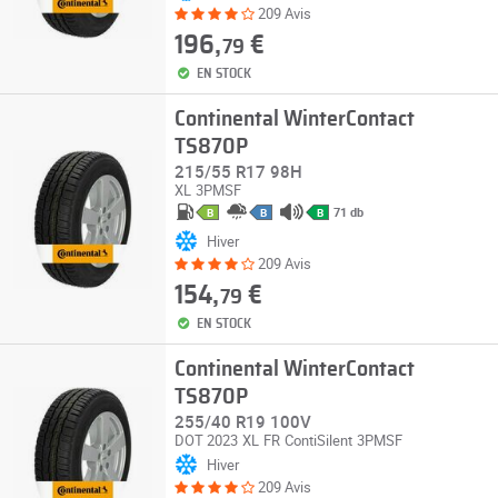
209 Avis
196,
€
79
EN STOCK
Continental WinterContact
TS870P
215/55 R17 98H
XL
3PMSF
71 db
B
B
B
Hiver
209 Avis
154,
€
79
EN STOCK
Continental WinterContact
TS870P
255/40 R19 100V
DOT 2023
XL
FR
ContiSilent
3PMSF
Hiver
209 Avis