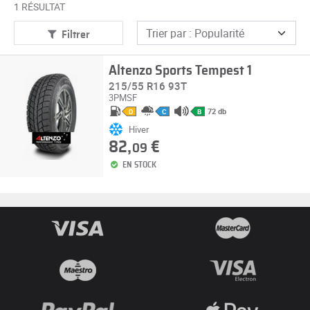
1 RÉSULTAT
Filtrer
Altenzo Sports Tempest 1
215/55 R16 93T
3PMSF
72 db
D
C
B
Hiver
82,
€
09
EN STOCK