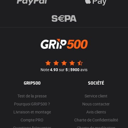
Note
4.93
sur
5
|
5900
avis
GRIP500
SOCIÉTÉ
Test de la presse
Service client
Pourquoi GRIP500 ?
Nous contacter
Livraison et montage
Avis clients
Compte PRO
Charte de Confidentialité
Questions fréquentes
Charte de modération