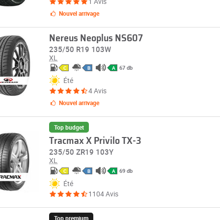
1 Avis
Nouvel arrivage
Nereus Neoplus NS607
235/50 R19 103W
XL
67 db
C
B
A
Été
4 Avis
Nouvel arrivage
Top budget
Tracmax X Privilo TX-3
235/50 ZR19 103Y
XL
69 db
C
B
A
Été
1104 Avis
Top premium