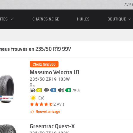
AVIS 
CHAÎNES NEIGE
HUILES
NTES
BOUTIQUE
neus trouvés en 235/50 R19 99V
Choix Grip500
Massimo Velocita U1
235/50 ZR19 103W
XL
70 db
C
B
B
Été
2 Avis
Nouvel arrivage
Greentrac Quest-X