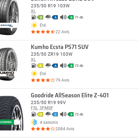
235/50 R19 103W
XL
71 db
B
A
B
Été
22 Avis
Kumho Ecsta PS71 SUV
235/50 ZR19 103W
XL
72 db
C
A
B
Été
79 Avis
Goodride AllSeason Elite Z-401
235/50 R19 99V
FSL
3PMSF
72 db
C
C
B
4 saisons
2084 Avis