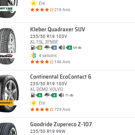
Été
218 Avis
Kleber Quadraxer SUV
235/50 R19 103V
XL
FSL
3PMSF
69 db
B
B
A
4 saisons
146 Avis
Continental EcoContact 6
235/50 R19 103V
XL
DEMO
VOLVO
71 db
A
A
Été
729 Avis
Goodride Zupereco Z-107
235/50 R19 99W