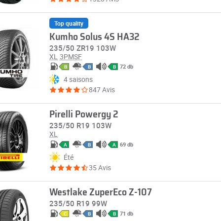
Top quality
Kumho Solus 4S HA32
235/50 ZR19 103W
XL
3PMSF
72 db
B
B
B
4 saisons
847 Avis
Pirelli Powergy 2
235/50 R19 103W
XL
69 db
A
B
A
Été
35 Avis
Westlake ZuperEco Z-107
235/50 R19 99W
71 db
C
B
B