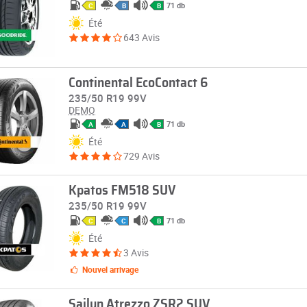
71 db
C
B
B
Été
643 Avis
Continental EcoContact 6
235/50 R19 99V
DEMO
71 db
A
A
B
Été
729 Avis
Kpatos FM518 SUV
235/50 R19 99V
71 db
C
C
B
Été
3 Avis
Nouvel arrivage
Sailun Atrezzo ZSR2 SUV