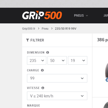
PNEUS
JA
Grip500.fr
Pneu
235/50 R19 99V
386 p
FILTRER
DIMENSION
CHARGE
VITESSE
MARQUE