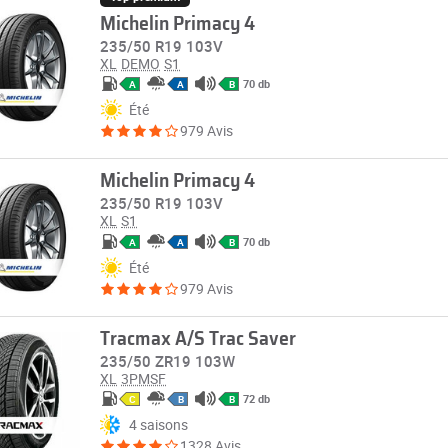
Michelin Primacy 4
235/50 R19 103V
XL
DEMO
S1
70 db
A
A
B
Été
979 Avis
Michelin Primacy 4
235/50 R19 103V
XL
S1
70 db
A
A
B
Été
979 Avis
Tracmax A/S Trac Saver
235/50 ZR19 103W
XL
3PMSF
72 db
C
B
B
4 saisons
1328 Avis