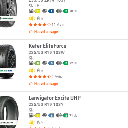
235/50 ZR19 103Y
XL
FR
70 db
C
A
B
Été
11 Avis
Nouvel arrivage
Keter EliteForce
235/50 R19 103W
XL
72 db
B
B
B
Été
2 Avis
Nouvel arrivage
Lanvigator Excite UHP
235/50 R19 103Y
XL
71 db
C
B
B
Été