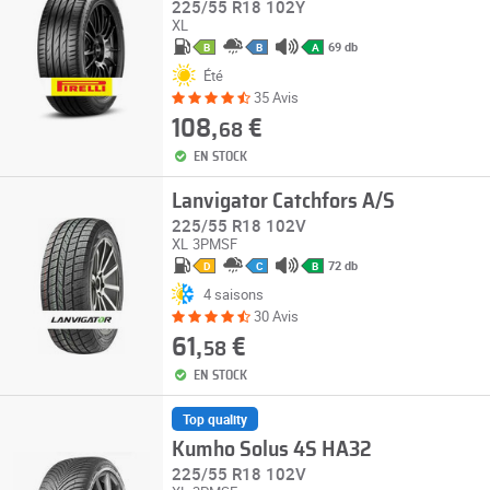
225/55 R18 102Y
XL
69 db
B
B
A
Été
35 Avis
108,
€
68
EN STOCK
Lanvigator Catchfors A/S
225/55 R18 102V
XL
3PMSF
72 db
D
C
B
4 saisons
30 Avis
61,
€
58
EN STOCK
Top quality
Kumho Solus 4S HA32
225/55 R18 102V