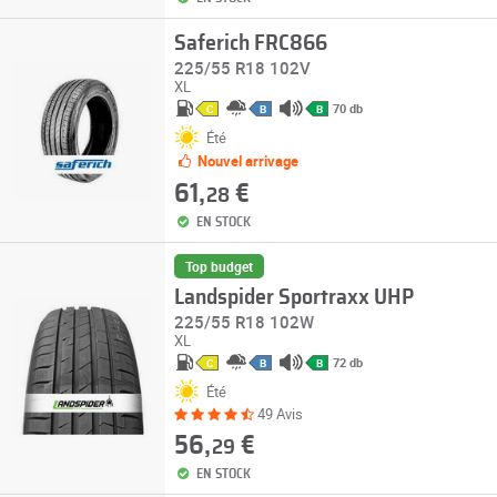
Saferich FRC866
225/55 R18 102V
XL
70 db
C
B
B
Été
Nouvel arrivage
61,
€
28
EN STOCK
Top budget
Landspider Sportraxx UHP
225/55 R18 102W
XL
72 db
C
B
B
Été
49 Avis
56,
€
29
EN STOCK