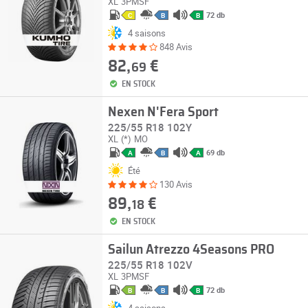
XL
3PMSF
72 db
C
B
B
4 saisons
848 Avis
82,
€
69
EN STOCK
Nexen N'Fera Sport
225/55 R18 102Y
XL
(*)
MO
69 db
A
B
A
Été
130 Avis
89,
€
18
EN STOCK
Sailun Atrezzo 4Seasons PRO
225/55 R18 102V
XL
3PMSF
72 db
B
B
B
4 saisons