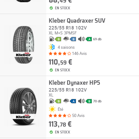
88,
€
49
EN STOCK
Kleber Quadraxer SUV
225/55 R18 102V
XL
M+S
3PMSF
69 db
B
B
A
4 saisons
146 Avis
110,
€
59
EN STOCK
Kleber Dynaxer HP5
225/55 R18 102V
XL
70 db
B
A
B
Été
50 Avis
113,
€
78
EN STOCK