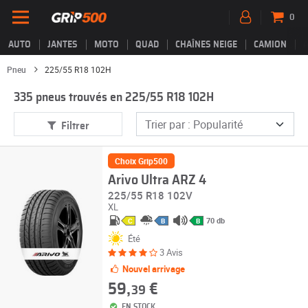
0
AUTO
JANTES
MOTO
QUAD
CHAÎNES NEIGE
CAMION
Pneu
225/55 R18 102H
335 pneus trouvés en 225/55 R18 102H
Filtrer
Choix Grip500
Arivo Ultra ARZ 4
225/55 R18 102V
XL
70 db
C
B
B
Été
3 Avis
Nouvel arrivage
59,
€
39
EN STOCK