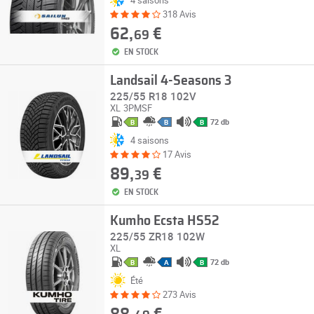
318 Avis
62,
€
69
EN STOCK
Landsail 4-Seasons 3
225/55 R18 102V
XL
3PMSF
72 db
B
B
B
4 saisons
17 Avis
89,
€
39
EN STOCK
Kumho Ecsta HS52
225/55 ZR18 102W
XL
72 db
B
A
B
Été
273 Avis