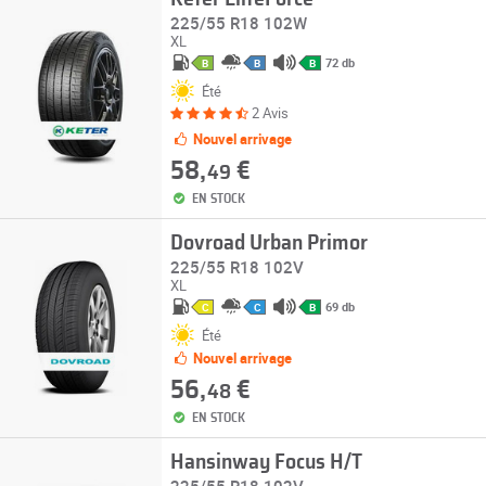
225/55 R18 102W
XL
72 db
B
B
B
Été
2 Avis
Nouvel arrivage
58,
€
49
EN STOCK
Dovroad Urban Primor
225/55 R18 102V
XL
69 db
C
C
B
Été
Nouvel arrivage
56,
€
48
EN STOCK
Hansinway Focus H/T