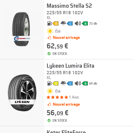
Massimo Stella S2
225/55 R18 102V
XL
72 db
D
C
B
Été
Nouvel arrivage
62,
€
59
EN STOCK
Lykeen Lumira Elita
225/55 R18 102V
XL
69 db
C
C
B
Été
1 Avis
Nouvel arrivage
56,
€
09
EN STOCK
Keter EliteForce