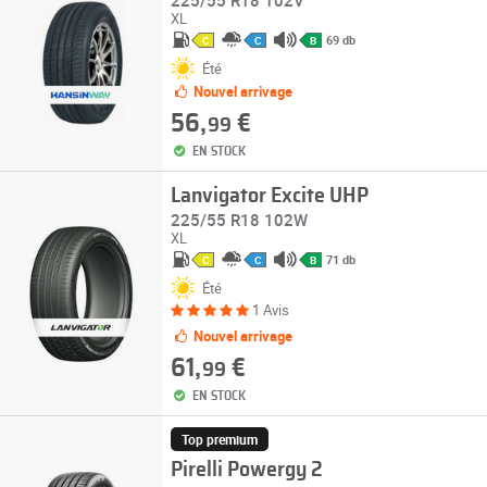
225/55 R18 102V
XL
69 db
C
C
B
Été
Nouvel arrivage
56,
€
99
EN STOCK
Lanvigator Excite UHP
225/55 R18 102W
XL
71 db
C
C
B
Été
1 Avis
Nouvel arrivage
61,
€
99
EN STOCK
Top premium
Pirelli Powergy 2