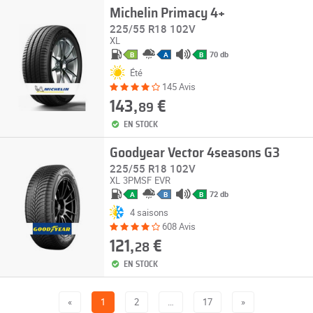
Michelin Primacy 4+
225/55 R18 102V
XL
70 db
B
A
B
Été
145 Avis
143,
€
89
EN STOCK
Goodyear Vector 4seasons G3
225/55 R18 102V
XL
3PMSF
EVR
72 db
A
B
B
4 saisons
608 Avis
121,
€
28
EN STOCK
«
1
2
…
17
»