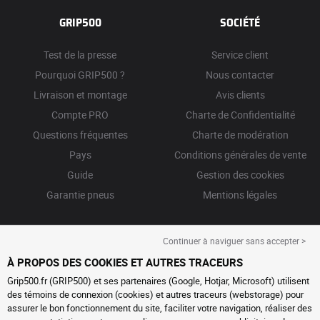
GRIP500
SOCIÉTÉ
Test de la presse
Service client
Pourquoi GRIP500 ?
Nous contacter
Livraison et montage
Avis clients
Compte PRO
Charte de Confidentialité
Questions fréquentes
Charte de modération
Pays
Conditions générales de vente
Guide
Gestion des cookies
Garantie pneus
Mentions légales
Continuer à naviguer sans accepter >
À PROPOS DES COOKIES ET AUTRES TRACEURS
Grip500.fr (GRIP500) et ses partenaires (Google, Hotjar, Microsoft) utilisent
des témoins de connexion (cookies) et autres traceurs (webstorage) pour
assurer le bon fonctionnement du site, faciliter votre navigation, réaliser des