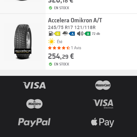
326,
€
18
EN STOCK
Accelera Omikron A/T
245/75 R17 121/118R
72 db
C
A
B
Été
1 Avis
254,
€
29
EN STOCK