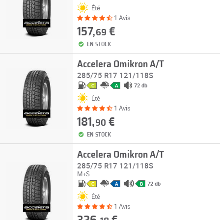
Été
1 Avis
157,
€
69
EN STOCK
Accelera Omikron A/T
285/75 R17 121/118S
72 db
C
A
Été
1 Avis
181,
€
90
EN STOCK
Accelera Omikron A/T
285/75 R17 121/118S
M+S
72 db
C
A
B
Été
1 Avis