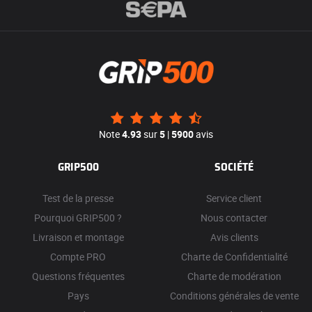
Note
4.93
sur
5
|
5900
avis
GRIP500
SOCIÉTÉ
Test de la presse
Service client
Pourquoi GRIP500 ?
Nous contacter
Livraison et montage
Avis clients
Compte PRO
Charte de Confidentialité
Questions fréquentes
Charte de modération
Pays
Conditions générales de vente