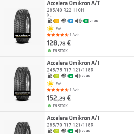
Accelera Omikron A/T
285/40 R22 110H
XL
75 db
D
C
B
Été
1 Avis
128,
€
78
EN STOCK
Accelera Omikron A/T
245/75 R17 121/118R
72 db
C
A
Été
1 Avis
152,
€
29
EN STOCK
Accelera Omikron A/T
285/70 R17 121/118R
72 db
C
A