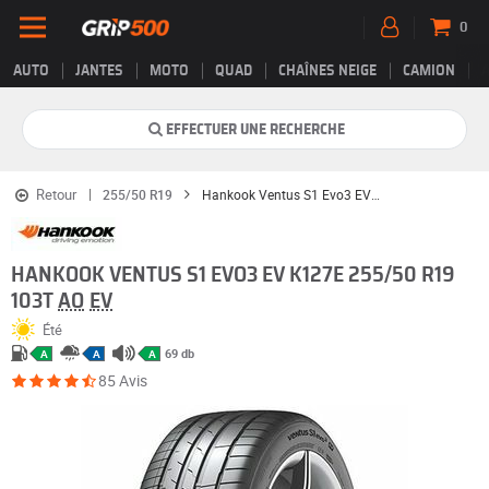
0
AUTO
JANTES
MOTO
QUAD
CHAÎNES NEIGE
CAMION
EFFECTUER UNE RECHERCHE
Retour
255/50 R19
Hankook Ventus S1 Evo3 EV K127E
HANKOOK VENTUS S1 EVO3 EV K127E 255/50 R19
103T
AO
EV
Été
69 db
A
A
A
85 Avis