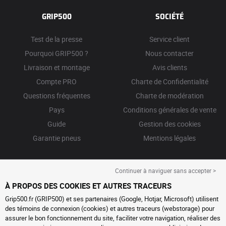
GRIP500
SOCIÉTÉ
Test de la presse
Service client
Pourquoi GRIP500 ?
Nous contacter
Livraison et montage
Avis clients
Compte PRO
Charte de Confidentialité
Questions fréquentes
Charte de modération
Pays
Conditions générales de vente
Guide
Gestion des cookies
Garantie pneus
Mentions légales
Continuer à naviguer sans accepter >
À PROPOS DES COOKIES ET AUTRES TRACEURS
Grip500.fr (GRIP500) et ses partenaires (Google, Hotjar, Microsoft) utilisent
des témoins de connexion (cookies) et autres traceurs (webstorage) pour
assurer le bon fonctionnement du site, faciliter votre navigation, réaliser des