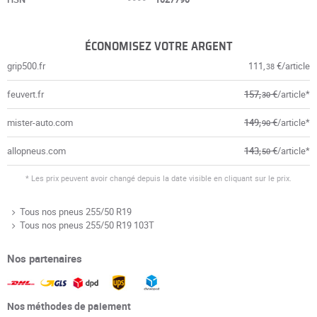
ÉCONOMISEZ VOTRE ARGENT
grip500.fr
111,
€/article
38
feuvert.fr
157,
€
/article*
30
mister-auto.com
149,
€
/article*
90
allopneus.com
143,
€
/article*
50
* Les prix peuvent avoir changé depuis la date visible en cliquant sur le prix.
Tous nos pneus 255/50 R19
Tous nos pneus 255/50 R19 103T
Nos partenaires
Nos méthodes de paiement