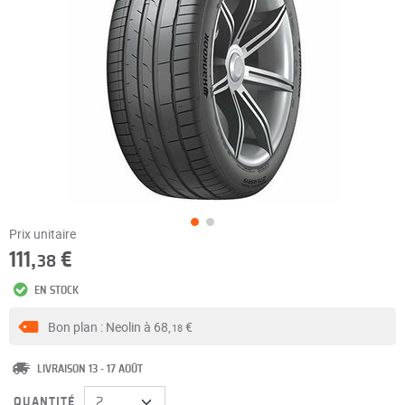
Prix unitaire
111,
€
38
EN STOCK
Bon plan : Neolin à
68,
€
18
LIVRAISON 13 - 17 AOÛT
QUANTITÉ