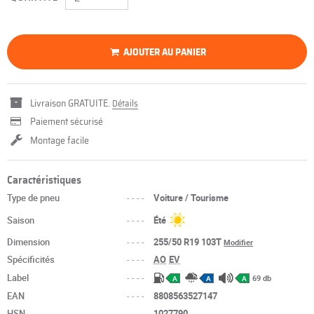
AJOUTER AU PANIER
Livraison GRATUITE.
Détails
Paiement sécurisé
Montage facile
Caractéristiques
Type de pneu
----
Voiture / Tourisme
Saison
----
Été
Dimension
----
255/50 R19 103T
Modifier
Spécificités
----
AO
EV
Label
----
69 db
A
A
A
EAN
----
8808563527147
HSN
----
1027790