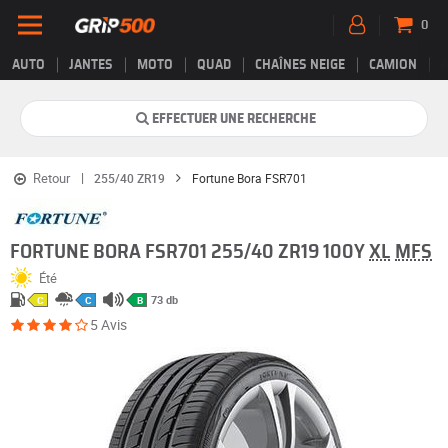
0
AUTO
JANTES
MOTO
QUAD
CHAÎNES NEIGE
CAMION
EFFECTUER UNE RECHERCHE
Retour
255/40 ZR19
Fortune Bora FSR701
FORTUNE BORA FSR701 255/40 ZR19 100Y
XL
MFS
Été
73 db
C
C
B
5 Avis