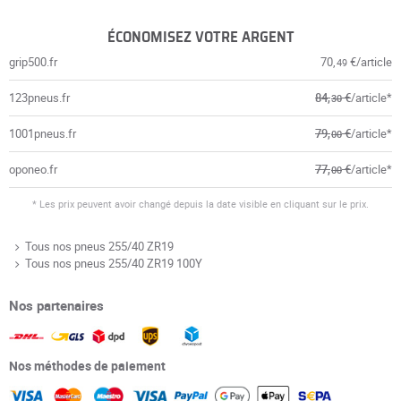
ÉCONOMISEZ VOTRE ARGENT
grip500.fr
70,
€/article
49
123pneus.fr
84,
€
/article*
30
1001pneus.fr
79,
€
/article*
00
oponeo.fr
77,
€
/article*
00
* Les prix peuvent avoir changé depuis la date visible en cliquant sur le prix.
Tous nos pneus 255/40 ZR19
Tous nos pneus 255/40 ZR19 100Y
Nos partenaires
Nos méthodes de paiement