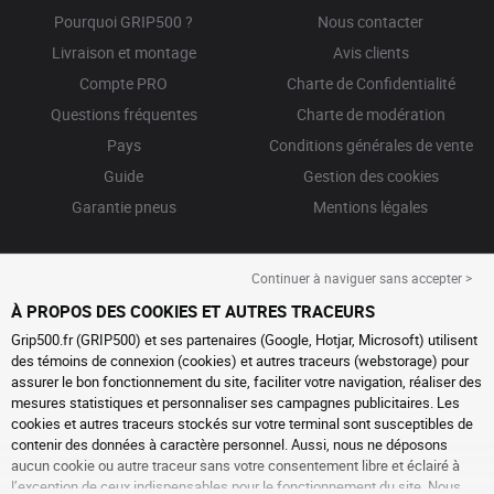
Pourquoi GRIP500 ?
Nous contacter
Livraison et montage
Avis clients
Compte PRO
Charte de Confidentialité
Questions fréquentes
Charte de modération
Pays
Conditions générales de vente
Guide
Gestion des cookies
Garantie pneus
Mentions légales
Continuer à naviguer sans accepter >
À PROPOS DES COOKIES ET AUTRES TRACEURS
Grip500.fr (GRIP500) et ses partenaires (Google, Hotjar, Microsoft) utilisent
des témoins de connexion (cookies) et autres traceurs (webstorage) pour
assurer le bon fonctionnement du site, faciliter votre navigation, réaliser des
mesures statistiques et personnaliser ses campagnes publicitaires. Les
cookies et autres traceurs stockés sur votre terminal sont susceptibles de
contenir des données à caractère personnel. Aussi, nous ne déposons
aucun cookie ou autre traceur sans votre consentement libre et éclairé à
l’exception de ceux indispensables pour le fonctionnement du site. Nous