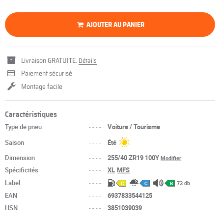
AJOUTER AU PANIER
Livraison GRATUITE.
Détails
Paiement sécurisé
Montage facile
Caractéristiques
Type de pneu
----
Voiture / Tourisme
Saison
----
Été
Dimension
----
255/40 ZR19 100Y
Modifier
Spécificités
----
XL
MFS
Label
----
73 db
C
C
B
EAN
----
6937833544125
HSN
----
3851039039