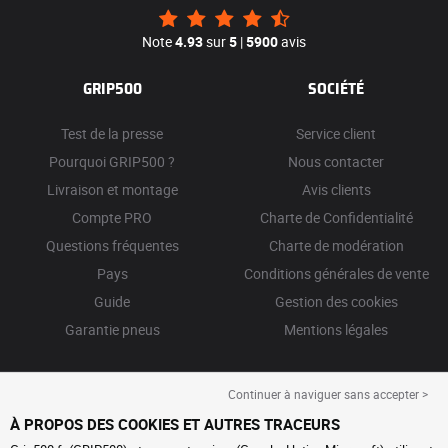
Note
4.93
sur
5
|
5900
avis
GRIP500
SOCIÉTÉ
Test de la presse
Service client
Pourquoi GRIP500 ?
Nous contacter
Livraison et montage
Avis clients
Compte PRO
Charte de Confidentialité
Questions fréquentes
Charte de modération
Pays
Conditions générales de vente
Guide
Gestion des cookies
Garantie pneus
Mentions légales
Continuer à naviguer sans accepter >
À PROPOS DES COOKIES ET AUTRES TRACEURS