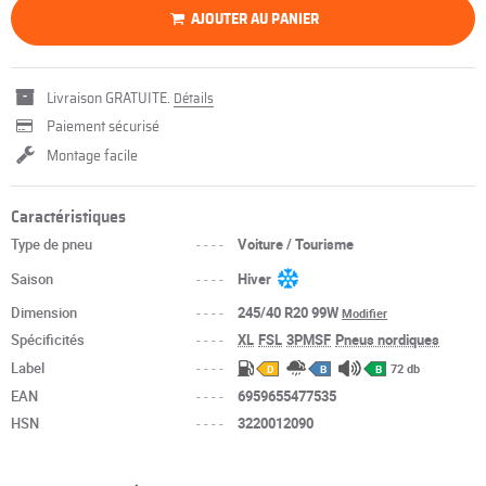
AJOUTER AU PANIER
Livraison GRATUITE.
Détails
Paiement sécurisé
Montage facile
Caractéristiques
Type de pneu
----
Voiture / Tourisme
Saison
----
Hiver
Dimension
----
245/40 R20 99W
Modifier
Spécificités
----
XL
FSL
3PMSF
Pneus nordiques
Label
----
72 db
D
B
B
EAN
----
6959655477535
HSN
----
3220012090