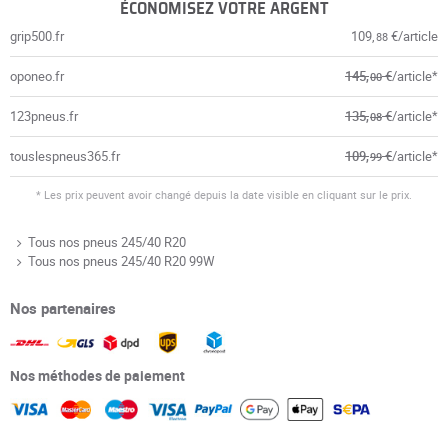
ÉCONOMISEZ VOTRE ARGENT
grip500.fr
109,
€/article
88
oponeo.fr
145,
€
/article*
00
123pneus.fr
135,
€
/article*
08
touslespneus365.fr
109,
€
/article*
99
* Les prix peuvent avoir changé depuis la date visible en cliquant sur le prix.
Tous nos pneus 245/40 R20
Tous nos pneus 245/40 R20 99W
Nos partenaires
Nos méthodes de paiement