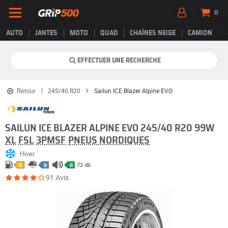
0
AUTO
JANTES
MOTO
QUAD
CHAÎNES NEIGE
CAMION
EFFECTUER UNE RECHERCHE
Retour
245/40 R20
Sailun ICE Blazer Alpine EVO
SAILUN ICE BLAZER ALPINE EVO 245/40 R20 99W
XL
FSL
3PMSF
PNEUS NORDIQUES
Hiver
72 db
D
B
B
91 Avis