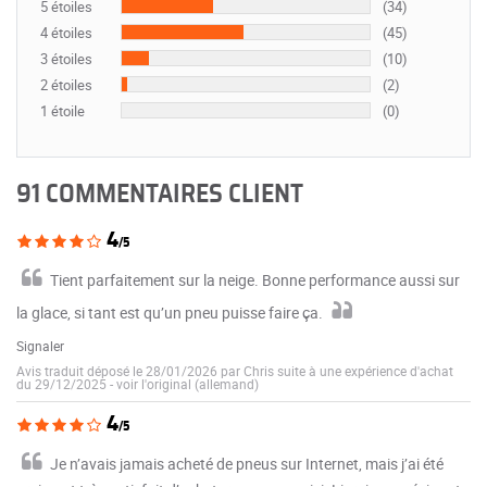
5 étoiles
(34)
4 étoiles
(45)
3 étoiles
(10)
2 étoiles
(2)
1 étoile
(0)
91 COMMENTAIRES CLIENT
4
/5
Tient parfaitement sur la neige. Bonne performance aussi sur
la glace, si tant est qu’un pneu puisse faire ça.
Signaler
Avis traduit déposé le 28/01/2026 par Chris suite à une expérience d'achat
du 29/12/2025
-
voir l'original (allemand)
4
/5
Je n’avais jamais acheté de pneus sur Internet, mais j’ai été