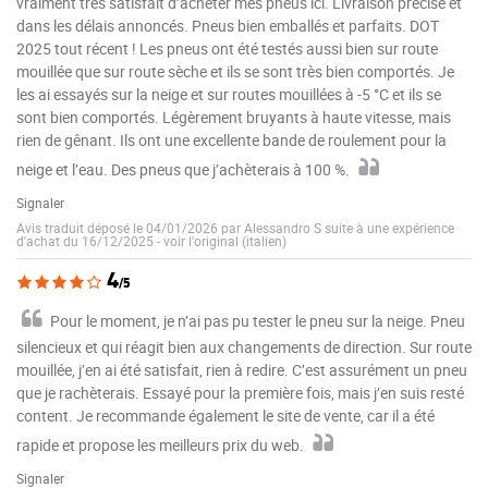
vraiment très satisfait d’acheter mes pneus ici. Livraison précise et
dans les délais annoncés. Pneus bien emballés et parfaits. DOT
2025 tout récent ! Les pneus ont été testés aussi bien sur route
mouillée que sur route sèche et ils se sont très bien comportés. Je
les ai essayés sur la neige et sur routes mouillées à -5 °C et ils se
sont bien comportés. Légèrement bruyants à haute vitesse, mais
rien de gênant. Ils ont une excellente bande de roulement pour la
neige et l’eau. Des pneus que j’achèterais à 100 %.
Signaler
Avis traduit déposé le 04/01/2026 par Alessandro S suite à une expérience
d'achat du 16/12/2025
-
voir l'original (italien)
4
/5
Pour le moment, je n’ai pas pu tester le pneu sur la neige. Pneu
silencieux et qui réagit bien aux changements de direction. Sur route
mouillée, j’en ai été satisfait, rien à redire. C’est assurément un pneu
que je rachèterais. Essayé pour la première fois, mais j’en suis resté
content. Je recommande également le site de vente, car il a été
rapide et propose les meilleurs prix du web.
Signaler