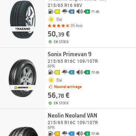
215/65 R16 98V
71 db
C
B
B
Été
35 Avis
50,
€
39
EN STOCK
Sonix Primevan 9
215/65 R16C 109/107R
8PR
72 db
C
C
B
Été
Nouvel arrivage
56,
€
78
EN STOCK
Neolin Neoland VAN
215/65 R16C 109/107R
8PR
72 db
D
C
B