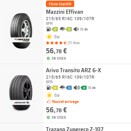
Choix Grip500
Mazzini Effivan
215/65 R16C 109/107R
8PR
72 db
C
C
Été
21 Avis
56,
€
78
EN STOCK
Arivo Transito ARZ 6-X
215/65 R16C 109/107R
8PR
72 db
C
C
B
Été
Nouvel arrivage
56,
€
78
EN STOCK
Trazano Zupereco Z-107