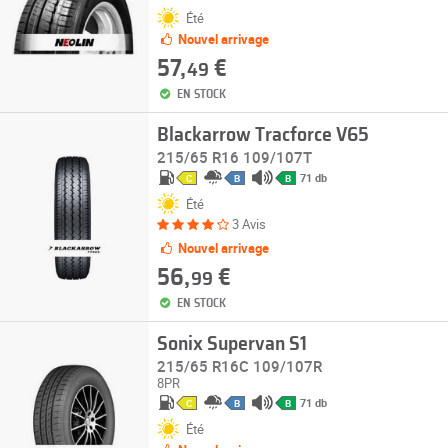
Été
Nouvel arrivage
57,
€
49
EN STOCK
Blackarrow Tracforce V65
215/65 R16 109/107T
71 db
C
B
B
Été
3 Avis
Nouvel arrivage
56,
€
99
EN STOCK
Sonix Supervan S1
215/65 R16C 109/107R
8PR
71 db
C
B
B
Été