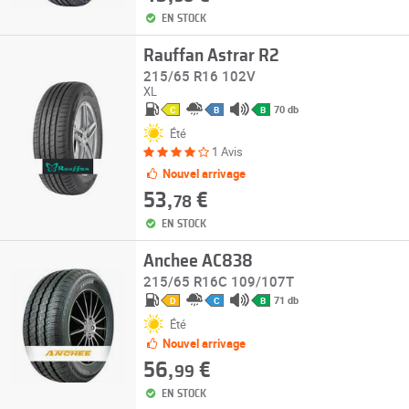
EN STOCK
Rauffan Astrar R2
215/65 R16 102V
XL
70 db
C
B
B
Été
1 Avis
Nouvel arrivage
53,
€
78
EN STOCK
Anchee AC838
215/65 R16C 109/107T
71 db
D
C
B
Été
Nouvel arrivage
56,
€
99
EN STOCK