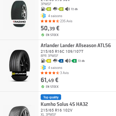
3PMSF
72 db
C
C
4 saisons
235 Avis
50,
€
39
EN STOCK
Atlander Lander Allseason ATL56
215/65 R16C 109/107T
8PR
3PMSF
72 db
C
A
B
4 saisons
3 Avis
61,
€
49
EN STOCK
Top quality
Kumho Solus 4S HA32
215/65 R16 102V
XL
3PMSF