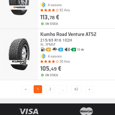
4 saisons
82 Avis
113,
€
78
EN STOCK
Kumho Road Venture AT52
215/65 R16 102H
XL
3PMSF
72 db
D
D
B
4 saisons
30 Avis
105,
€
49
EN STOCK
«
1
2
…
62
»