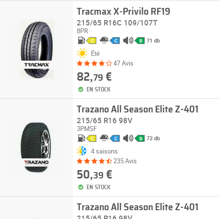
Tracmax X-Privilo RF19
215/65 R16C 109/107T
8PR
71 db
C
C
B
Été
47 Avis
82,
€
79
EN STOCK
Trazano All Season Elite Z-401
215/65 R16 98V
3PMSF
72 db
C
C
B
4 saisons
235 Avis
50,
€
39
EN STOCK
Trazano All Season Elite Z-401
215/65 R16 98V