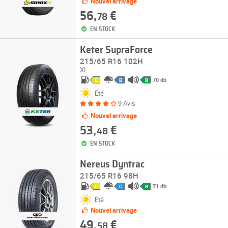
Nouvel arrivage
56,
€
78
EN STOCK
Keter SupraForce
215/65 R16 102H
XL
70 db
C
B
B
Été
9 Avis
Nouvel arrivage
53,
€
48
EN STOCK
Nereus Dyntrac
215/65 R16 98H
71 db
C
C
B
Été
Nouvel arrivage
49,
€
58