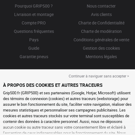
Pourquoi GRIP500 ?
Nous contacter
Livraison et montage
Avis clients
Compte PRO
Charte de Confidentialité
Questions fréquentes
Charte de modération
Pays
Conditions générales de vente
Guide
Gestion des cookies
Garantie pneus
Mentions légales
Continuer à naviguer sans accepter >
À PROPOS DES COOKIES ET AUTRES TRACEURS
Grip500.fr (GRIP500) et ses partenaires (Google, Hotjar, Microsoft) utilisent
des témoins de connexion (cookies) et autres traceurs (webstorage) pour
assurer le bon fonctionnement du site, faciliter votre navigation, réaliser des
mesures statistiques et personnaliser ses campagnes publicitaires. Les
cookies et autres traceurs stockés sur votre terminal sont susceptibles de
contenir des données à caractère personnel. Aussi, nous ne déposons
aucun cookie ou autre traceur sans votre consentement libre et éclairé à
l’exception de ceux indispensables pour le fonctionnement du site. Nous