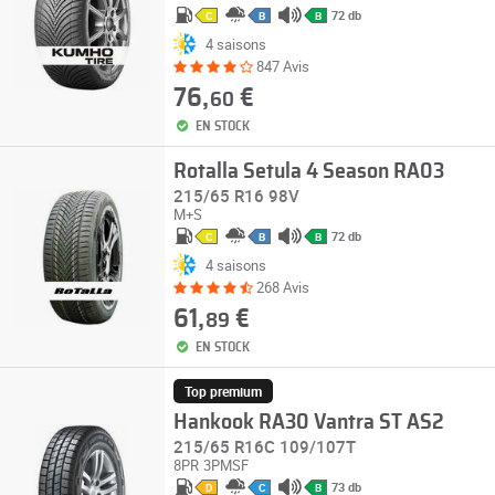
72 db
C
B
B
4 saisons
847 Avis
76,
€
60
EN STOCK
Rotalla Setula 4 Season RA03
215/65 R16 98V
M+S
72 db
C
B
B
4 saisons
268 Avis
61,
€
89
EN STOCK
Top premium
Hankook RA30 Vantra ST AS2
215/65 R16C 109/107T
8PR
3PMSF
73 db
D
C
B