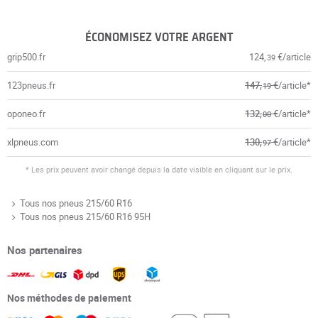
ÉCONOMISEZ VOTRE ARGENT
grip500.fr
124,
€/article
39
123pneus.fr
147,
€
/article*
19
oponeo.fr
132,
€
/article*
00
xlpneus.com
130,
€
/article*
97
* Les prix peuvent avoir changé depuis la date visible en cliquant sur le prix.
Tous nos pneus 215/60 R16
Tous nos pneus 215/60 R16 95H
Nos partenaires
Nos méthodes de paiement