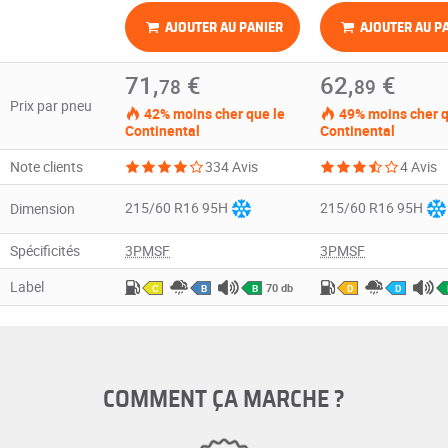
AJOUTER AU PANIER
AJOUTER AU P
71,
€
62,
€
78
89
Prix par pneu
42% moins cher que le
49% moins cher q
Continental
Continental
Note clients
334 Avis
4 Avis
215/60 R16 95H
215/60 R16 95H
Dimension
Spécificités
3PMSF
3PMSF
Label
70 db
C
B
B
D
D
COMMENT ÇA MARCHE ?