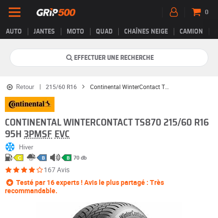
0
AUTO
JANTES
MOTO
QUAD
CHAÎNES NEIGE
CAMION
EFFECTUER UNE RECHERCHE
Retour
215/60 R16
Continental WinterContact TS870
CONTINENTAL WINTERCONTACT TS870 215/60 R16
95H
3PMSF
EVC
Hiver
70 db
C
B
B
167 Avis
Testé par 16 experts ! Avis le plus partagé : Très
recommandable.