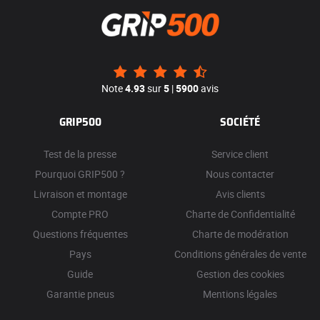
Note
4.93
sur
5
|
5900
avis
GRIP500
SOCIÉTÉ
Test de la presse
Service client
Pourquoi GRIP500 ?
Nous contacter
Livraison et montage
Avis clients
Compte PRO
Charte de Confidentialité
Questions fréquentes
Charte de modération
Pays
Conditions générales de vente
Guide
Gestion des cookies
Garantie pneus
Mentions légales