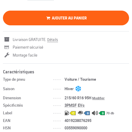
AJOUTER AU PANIER
Livraison GRATUITE.
Détails
Paiement sécurisé
Montage facile
Caractéristiques
Type de pneu
----
Voiture / Tourisme
Saison
----
Hiver
Dimension
----
215/60 R16 95H
Modifier
Spécificités
----
3PMSF
EVc
Label
----
70 db
C
B
B
EAN
----
4019238076295
HSN
----
03559090000