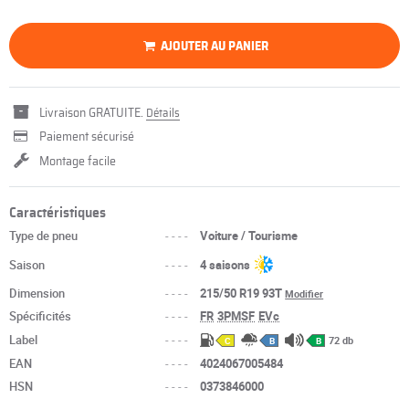
AJOUTER AU PANIER
Livraison GRATUITE.
Détails
Paiement sécurisé
Montage facile
Caractéristiques
Type de pneu
----
Voiture / Tourisme
Saison
----
4 saisons
Dimension
----
215/50 R19 93T
Modifier
Spécificités
----
FR
3PMSF
EVc
Label
----
72 db
C
B
B
EAN
----
4024067005484
HSN
----
0373846000