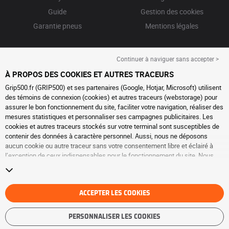
Guide
Gestion des cookies
Garantie pneus
Mentions légales
Continuer à naviguer sans accepter >
À PROPOS DES COOKIES ET AUTRES TRACEURS
Grip500.fr (GRIP500) et ses partenaires (Google, Hotjar, Microsoft) utilisent
des témoins de connexion (cookies) et autres traceurs (webstorage) pour
assurer le bon fonctionnement du site, faciliter votre navigation, réaliser des
mesures statistiques et personnaliser ses campagnes publicitaires. Les
cookies et autres traceurs stockés sur votre terminal sont susceptibles de
contenir des données à caractère personnel. Aussi, nous ne déposons
aucun cookie ou autre traceur sans votre consentement libre et éclairé à
l’exception de ceux indispensables pour le fonctionnement du site. Nous
conservons votre choix pendant 6 mois. Vous pouvez retirer votre
consentement à tout moment en vous rendant sur la
page cookies et autres
traceurs
. Vous pouvez choisir de continuer à naviguer sans accepter le
dépôt de cookies ou autres traceurs. Le refus ne fait pas obstacle à l’accès
ACCEPTER LES COOKIES
aux services GRIP500. Pour plus d’informations, nous vous invitons à
consulter
la page cookies et autres traceurs
.
PERSONNALISER LES COOKIES