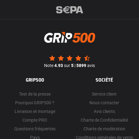
Note
4.93
sur
5
|
5899
avis
GRIP500
SOCIÉTÉ
Test de la presse
Service client
Pourquoi GRIP500 ?
Nous contacter
Livraison et montage
Avis clients
Compte PRO
Charte de Confidentialité
Questions fréquentes
Charte de modération
Pays
Conditions générales de vente