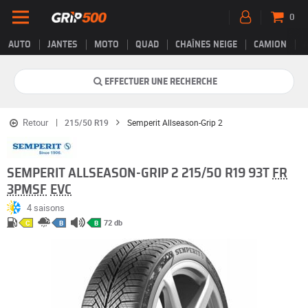
0
AUTO
JANTES
MOTO
QUAD
CHAÎNES NEIGE
CAMION
EFFECTUER UNE RECHERCHE
Retour
215/50 R19
Semperit Allseason-Grip 2
SEMPERIT ALLSEASON-GRIP 2 215/50 R19 93T
FR
3PMSF
EVC
4 saisons
72 db
C
B
B