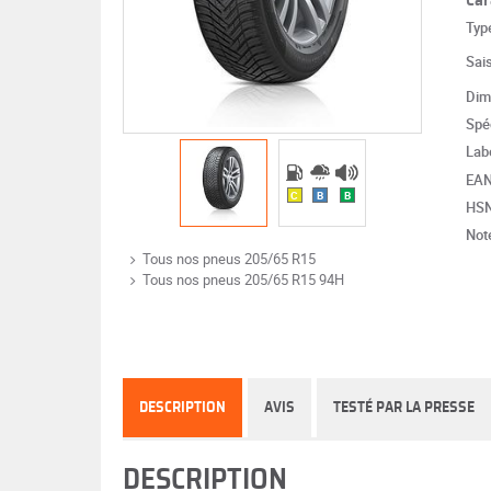
Typ
Sai
Dim
Spéc
Lab
EA
C
B
B
HS
Note
Tous nos pneus 205/65 R15
Tous nos pneus 205/65 R15 94H
DESCRIPTION
AVIS
TESTÉ PAR LA PRESSE
DESCRIPTION