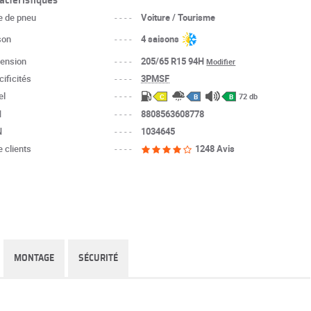
e de pneu
----
Voiture / Tourisme
son
----
4 saisons
ension
----
205/65 R15 94H
Modifier
ificités
----
3PMSF
el
----
72 db
C
B
B
N
----
8808563608778
N
----
1034645
 clients
----
1248 Avis
MONTAGE
SÉCURITÉ