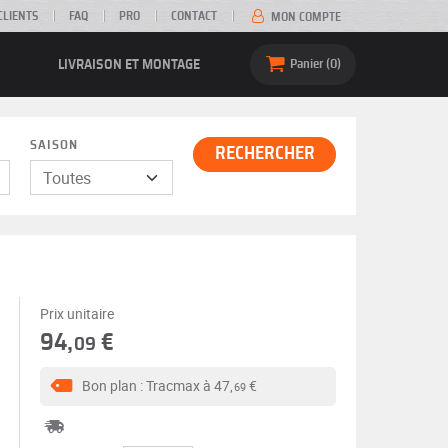
CLIENTS
FAQ
PRO
CONTACT
MON COMPTE
LIVRAISON ET MONTAGE
Panier
0
SAISON
RECHERCHER
Prix unitaire
94,
€
09
Bon plan : Tracmax à
47,
€
69