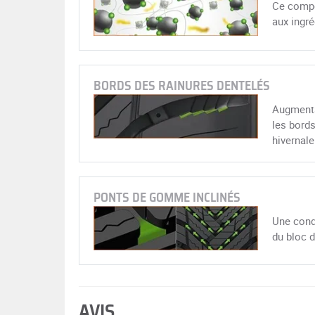
Ce compos
aux ingré
BORDS DES RAINURES DENTELÉS
Augmenta
les bords
hivernale
PONTS DE GOMME INCLINÉS
Une condu
du bloc d
AVIS