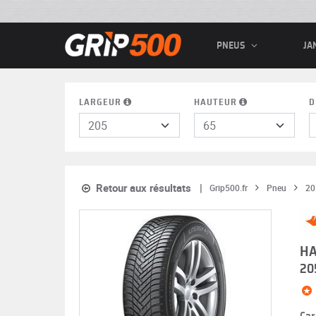
PNEUS
JA
LARGEUR
HAUTEUR
D
Retour aux résultats
Grip500.fr
Pneu
20
HA
20
Car