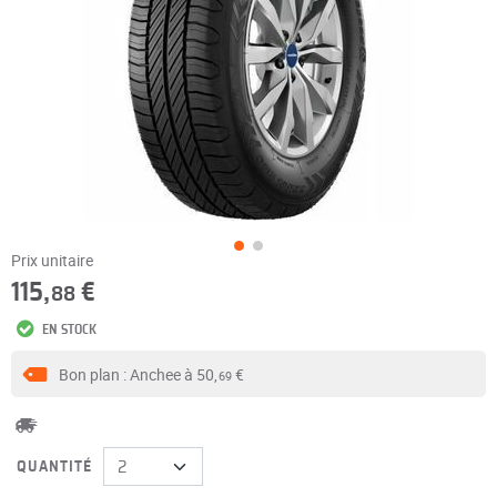
Prix unitaire
115,
€
88
EN STOCK
Bon plan : Anchee à
50,
€
69
QUANTITÉ