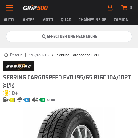
0
AUTO
JANTES
MOTO
QUAD
CHAÎNES NEIGE
CAMION
EFFECTUER UNE RECHERCHE
Retour
195/65 R16
Sebring Cargospeed EVO
SEBRING CARGOSPEED EVO 195/65 R16C 104/102T
8PR
Été
73 db
C
C
B