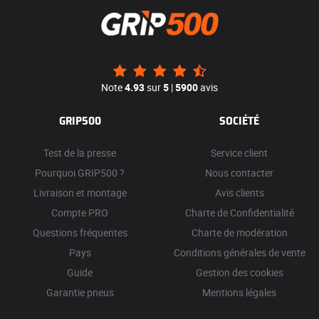
Note
4.93
sur
5
|
5900
avis
GRIP500
SOCIÉTÉ
Test de la presse
Service client
Pourquoi GRIP500 ?
Nous contacter
Livraison et montage
Avis clients
Compte PRO
Charte de Confidentialité
Questions fréquentes
Charte de modération
Pays
Conditions générales de vente
Guide
Gestion des cookies
Garantie pneus
Mentions légales