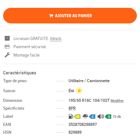
AJOUTER AU PANIER
Livraison GRATUITE.
Détails
Paiement sécurisé
Montage facile
Caractéristiques
Type de pneu
----
Utilitaire / Camionnette
Saison
----
Été
Dimension
----
195/65 R16C 104/102T
Modifier
Spécificités
----
8PR
Label
----
73 db
C
C
B
EAN
----
3528708298897
HSN
----
829889