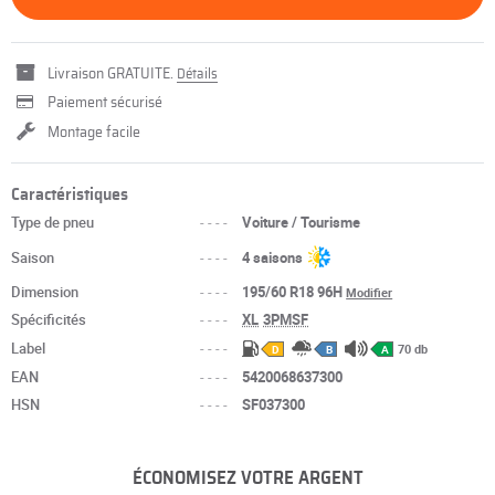
Livraison GRATUITE.
Détails
Paiement sécurisé
Montage facile
Caractéristiques
Type de pneu
----
Voiture / Tourisme
Saison
----
4 saisons
Dimension
----
195/60 R18 96H
Modifier
Spécificités
----
XL
3PMSF
Label
----
70 db
D
B
A
EAN
----
5420068637300
HSN
----
SF037300
ÉCONOMISEZ VOTRE ARGENT