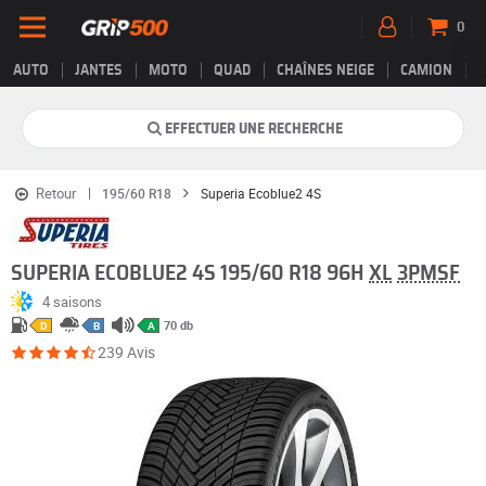
0
AUTO
JANTES
MOTO
QUAD
CHAÎNES NEIGE
CAMION
EFFECTUER UNE RECHERCHE
Retour
195/60 R18
Superia Ecoblue2 4S
SUPERIA ECOBLUE2 4S 195/60 R18 96H
XL
3PMSF
4 saisons
70 db
D
B
A
239 Avis