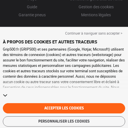
Guide
Gestion des cookies
Garantie pneus
Mentions légales
Continuer à naviguer sans accepter >
À PROPOS DES COOKIES ET AUTRES TRACEURS
Grip500.fr (GRIP500) et ses partenaires (Google, Hotjar, Microsoft) utilisent
des témoins de connexion (cookies) et autres traceurs (webstorage) pour
assurer le bon fonctionnement du site, faciliter votre navigation, réaliser des
mesures statistiques et personnaliser ses campagnes publicitaires. Les
cookies et autres traceurs stockés sur votre terminal sont susceptibles de
contenir des données à caractère personnel. Aussi, nous ne déposons
aucun cookie ou autre traceur sans votre consentement libre et éclairé à
l’exception de ceux indispensables pour le fonctionnement du site. Nous
conservons votre choix pendant 6 mois. Vous pouvez retirer votre
consentement à tout moment en vous rendant sur la
page cookies et autres
traceurs
. Vous pouvez choisir de continuer à naviguer sans accepter le
dépôt de cookies ou autres traceurs. Le refus ne fait pas obstacle à l’accès
ACCEPTER LES COOKIES
aux services GRIP500. Pour plus d’informations, nous vous invitons à
consulter
la page cookies et autres traceurs
.
PERSONNALISER LES COOKIES