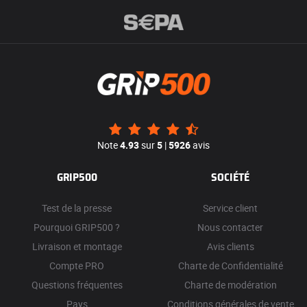
Note
4.93
sur
5
|
5926
avis
GRIP500
SOCIÉTÉ
Test de la presse
Service client
Pourquoi GRIP500 ?
Nous contacter
Livraison et montage
Avis clients
Compte PRO
Charte de Confidentialité
Questions fréquentes
Charte de modération
Pays
Conditions générales de vente