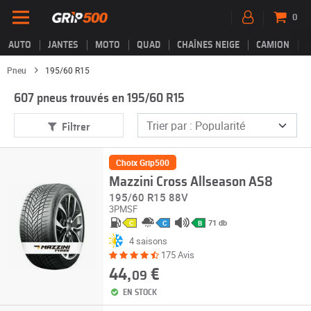
0
AUTO
JANTES
MOTO
QUAD
CHAÎNES NEIGE
CAMION
Pneu
195/60 R15
607 pneus trouvés en 195/60 R15
Filtrer
Choix Grip500
Mazzini Cross Allseason AS8
195/60 R15 88V
3PMSF
71 db
C
C
B
4 saisons
175 Avis
44,
€
09
EN STOCK