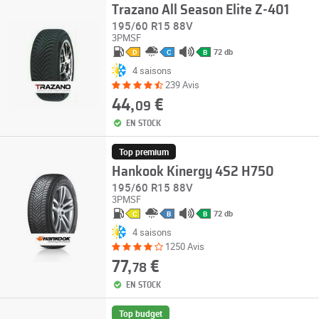
Trazano All Season Elite Z-401
195/60 R15 88V
3PMSF
72 db
D
C
B
4 saisons
239 Avis
44,
€
09
EN STOCK
Top premium
Hankook Kinergy 4S2 H750
195/60 R15 88V
3PMSF
72 db
C
B
B
4 saisons
1250 Avis
77,
€
78
EN STOCK
Top budget