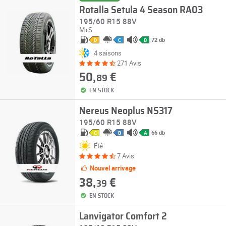
Rotalla Setula 4 Season RA03
195/60 R15 88V
M+S
72 db
D
C
B
4 saisons
271 Avis
50,
€
89
EN STOCK
Nereus Neoplus NS317
195/60 R15 88V
66 db
C
B
A
Été
7 Avis
Nouvel arrivage
38,
€
39
EN STOCK
Lanvigator Comfort 2