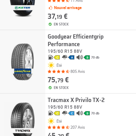
11 Avis
Nouvel arrivage
37,
€
19
EN STOCK
Goodyear Efficientgrip
Performance
195/60 R15 88V
70 db
C
A
B
Été
805 Avis
75,
€
79
EN STOCK
Tracmax X Privilo TX-2
195/60 R15 88V
70 db
C
C
B
Été
207 Avis