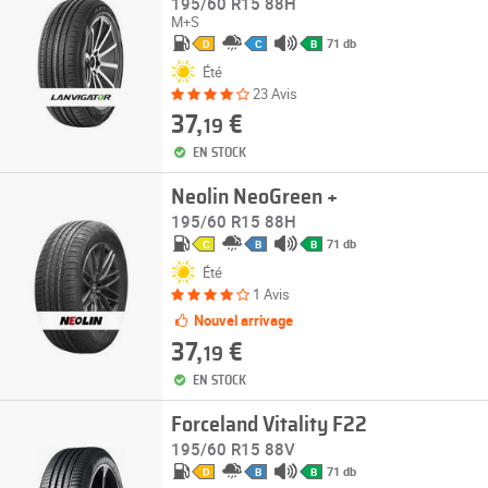
195/60 R15 88H
M+S
71 db
D
C
B
Été
23 Avis
37,
€
19
EN STOCK
Neolin NeoGreen +
195/60 R15 88H
71 db
C
B
B
Été
1 Avis
Nouvel arrivage
37,
€
19
EN STOCK
Forceland Vitality F22
195/60 R15 88V
71 db
D
B
B