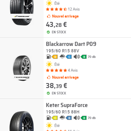
Été
12 Avis
Nouvel arrivage
43,
€
28
EN STOCK
Blackarrow Dart P09
195/60 R15 88V
70 db
D
C
B
Été
4 Avis
Nouvel arrivage
38,
€
39
EN STOCK
Keter SupraForce
195/60 R15 88H
70 db
C
B
B
Été