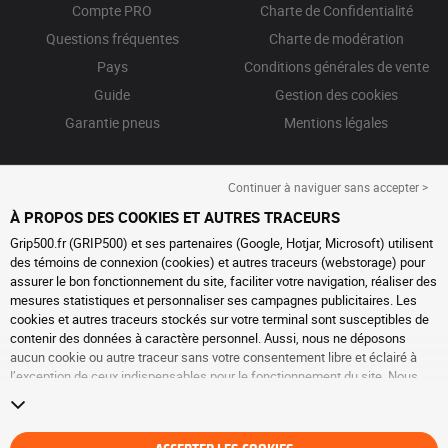
Compte PRO
Charte de Confidentialité
Questions fréquentes
Charte de modération
Pays
Conditions générales de vente
Guide
Gestion des cookies
Garantie pneus
Mentions légales
Continuer à naviguer sans accepter >
À PROPOS DES COOKIES ET AUTRES TRACEURS
Grip500.fr (GRIP500) et ses partenaires (Google, Hotjar, Microsoft) utilisent
des témoins de connexion (cookies) et autres traceurs (webstorage) pour
assurer le bon fonctionnement du site, faciliter votre navigation, réaliser des
mesures statistiques et personnaliser ses campagnes publicitaires. Les
cookies et autres traceurs stockés sur votre terminal sont susceptibles de
contenir des données à caractère personnel. Aussi, nous ne déposons
aucun cookie ou autre traceur sans votre consentement libre et éclairé à
l’exception de ceux indispensables pour le fonctionnement du site. Nous
conservons votre choix pendant 6 mois. Vous pouvez retirer votre
consentement à tout moment en vous rendant sur la
page cookies et autres
traceurs
. Vous pouvez choisir de continuer à naviguer sans accepter le