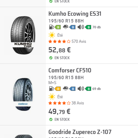
EN STOCK
Kumho Ecowing ES31
195/60 R15 88H
70 db
B
B
B
Été
570 Avis
52,
€
88
EN STOCK
Comforser CF510
195/60 R15 88H
M+S
69 db
D
B
B
Été
38 Avis
49,
€
79
EN STOCK
Goodride Zupereco Z-107