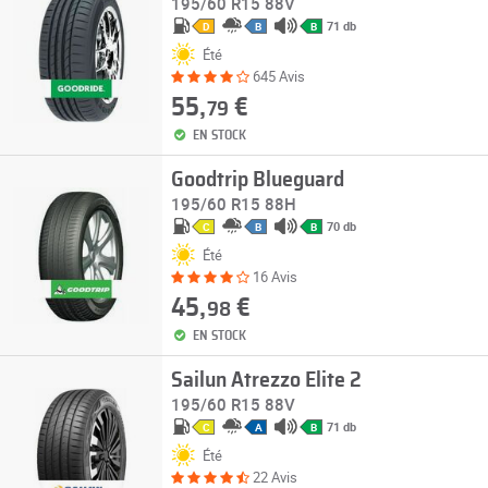
195/60 R15 88V
71 db
D
B
B
Été
645 Avis
55,
€
79
EN STOCK
Goodtrip Blueguard
195/60 R15 88H
70 db
C
B
B
Été
16 Avis
45,
€
98
EN STOCK
Sailun Atrezzo Elite 2
195/60 R15 88V
71 db
C
A
B
Été
22 Avis