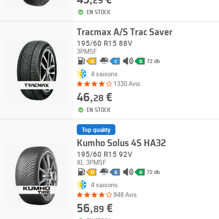
45,
€
29
EN STOCK
Tracmax A/S Trac Saver
195/60 R15 88V
3PMSF
72 db
D
C
B
4 saisons
1330 Avis
46,
€
28
EN STOCK
Top quality
Kumho Solus 4S HA32
195/60 R15 92V
XL
3PMSF
72 db
D
B
B
4 saisons
848 Avis
56,
€
89