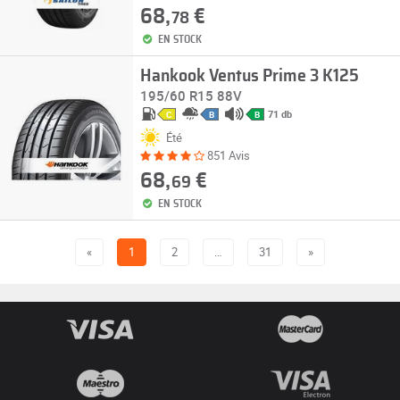
68,
€
78
EN STOCK
Hankook Ventus Prime 3 K125
195/60 R15 88V
71 db
C
B
B
Été
851 Avis
68,
€
69
EN STOCK
«
1
2
…
31
»