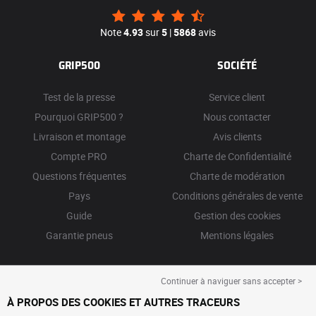
Note
4.93
sur
5
|
5868
avis
GRIP500
SOCIÉTÉ
Test de la presse
Service client
Pourquoi GRIP500 ?
Nous contacter
Livraison et montage
Avis clients
Compte PRO
Charte de Confidentialité
Questions fréquentes
Charte de modération
Pays
Conditions générales de vente
Guide
Gestion des cookies
Garantie pneus
Mentions légales
Continuer à naviguer sans accepter >
À PROPOS DES COOKIES ET AUTRES TRACEURS