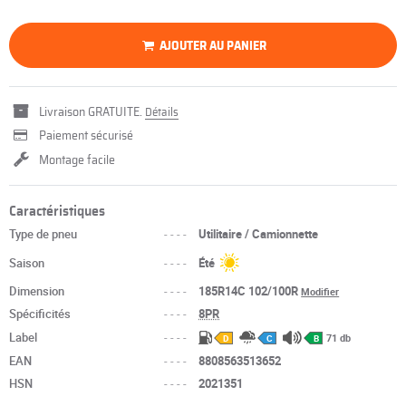
AJOUTER AU PANIER
Livraison GRATUITE.
Détails
Paiement sécurisé
Montage facile
Caractéristiques
Type de pneu
----
Utilitaire / Camionnette
Saison
----
Été
Dimension
----
185R14C 102/100R
Modifier
Spécificités
----
8PR
Label
----
71 db
D
C
B
EAN
----
8808563513652
HSN
----
2021351