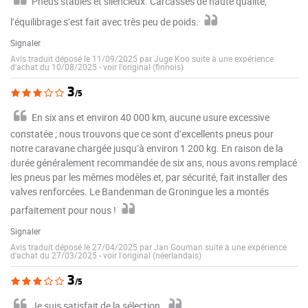
Pneus stables et silencieux. Carcasses de haute qualité,
l’équilibrage s’est fait avec très peu de poids.
Signaler
Avis traduit déposé le 11/09/2025 par Juge Koo suite à une expérience
d'achat du 10/08/2025
-
voir l'original (finnois)
3
/5
En six ans et environ 40 000 km, aucune usure excessive
constatée ; nous trouvons que ce sont d’excellents pneus pour
notre caravane chargée jusqu’à environ 1 200 kg. En raison de la
durée généralement recommandée de six ans, nous avons remplacé
les pneus par les mêmes modèles et, par sécurité, fait installer des
valves renforcées. Le Bandenman de Groningue les a montés
parfaitement pour nous !
Signaler
Avis traduit déposé le 27/04/2025 par Jan Gouman suite à une expérience
d'achat du 27/03/2025
-
voir l'original (néerlandais)
3
/5
Je suis satisfait de la sélection.