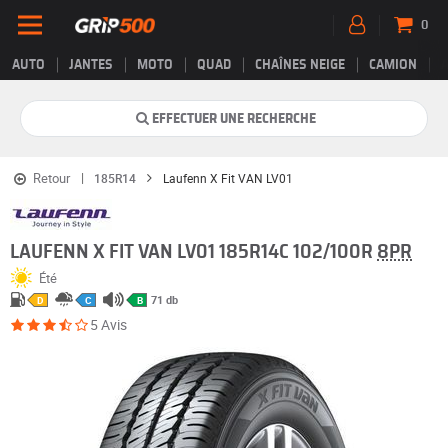
0
AUTO
JANTES
MOTO
QUAD
CHAÎNES NEIGE
CAMION
EFFECTUER UNE RECHERCHE
Retour
185R14
Laufenn X Fit VAN LV01
LAUFENN X FIT VAN LV01 185R14C 102/100R
8PR
Été
71 db
D
C
B
5 Avis