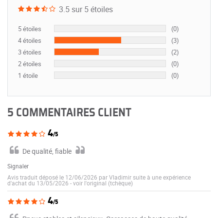
3.5 sur 5 étoiles
5 étoiles
(0)
4 étoiles
(3)
3 étoiles
(2)
2 étoiles
(0)
1 étoile
(0)
5 COMMENTAIRES CLIENT
4
/5
De qualité, fiable
Signaler
Avis traduit déposé le 12/06/2026 par Vladimir suite à une expérience
d'achat du 13/05/2026
-
voir l'original (tchèque)
4
/5