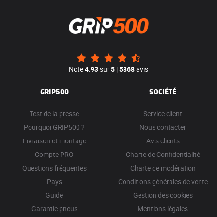
Note
4.93
sur
5
|
5868
avis
GRIP500
SOCIÉTÉ
Test de la presse
Service client
Pourquoi GRIP500 ?
Nous contacter
Livraison et montage
Avis clients
Compte PRO
Charte de Confidentialité
Questions fréquentes
Charte de modération
Pays
Conditions générales de vente
Guide
Gestion des cookies
Garantie pneus
Mentions légales