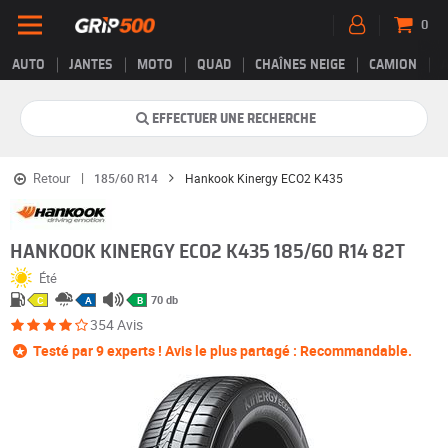
0
AUTO
JANTES
MOTO
QUAD
CHAÎNES NEIGE
CAMION
EFFECTUER UNE RECHERCHE
Retour
185/60 R14
Hankook Kinergy ECO2 K435
HANKOOK KINERGY ECO2 K435 185/60 R14 82T
Été
70 db
C
A
B
354 Avis
Testé par 9 experts ! Avis le plus partagé : Recommandable.