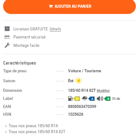
AJOUTER AU PANIER
Livraison GRATUITE.
Détails
Paiement sécurisé
Montage facile
Caractéristiques
Type de pneu
----
Voiture / Tourisme
Saison
----
Été
Dimension
----
185/60 R14 82T
Modifier
Label
----
70 db
C
A
B
EAN
----
8808563470399
HSN
----
1025626
Tous nos pneus 185/60 R14
Tous nos pneus 185/60 R14 82T