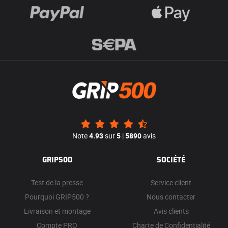
Note
4.93
sur
5
|
5890
avis
GRIP500
SOCIÉTÉ
Test de la presse
Service client
Pourquoi GRIP500 ?
Nous contacter
Livraison et montage
Avis clients
Compte PRO
Charte de Confidentialité