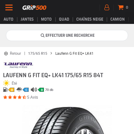
0
AUTO
JANTES
MOTO
QUAD
CHAÎNES NEIGE
CAMION
EFFECTUER UNE RECHERCHE
Retour
175/65 R15
Laufenn G Fit EQ+ LK41
LAUFENN G FIT EQ+ LK41 175/65 R15 84T
Été
70 db
D
C
B
5 Avis