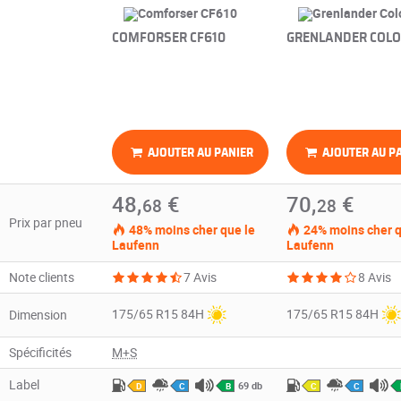
COMFORSER CF610
GRENLANDER COLO
AJOUTER AU PANIER
AJOUTER AU P
48,
€
70,
€
68
28
Prix par pneu
48% moins cher que le
24% moins cher q
Laufenn
Laufenn
Note clients
7 Avis
8 Avis
175/65 R15 84H
175/65 R15 84H
Dimension
Spécificités
M+S
Label
69 db
D
C
B
C
C