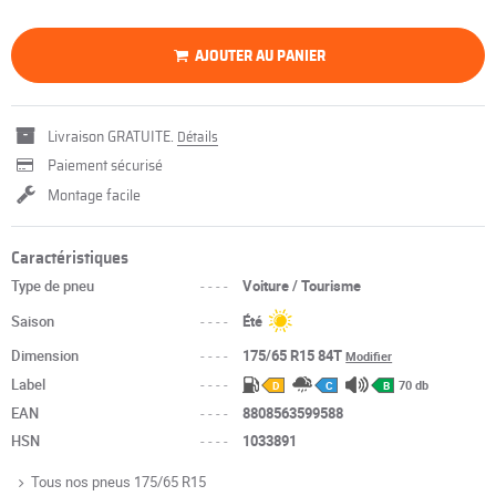
AJOUTER AU PANIER
Livraison GRATUITE.
Détails
Paiement sécurisé
Montage facile
Caractéristiques
Type de pneu
----
Voiture / Tourisme
Saison
----
Été
Dimension
----
175/65 R15 84T
Modifier
Label
----
70 db
D
C
B
EAN
----
8808563599588
HSN
----
1033891
Tous nos pneus 175/65 R15