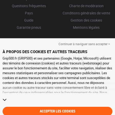
Questions fréquentes
Charte de modération
Pays
Conditions générales de vente
Guide
Gestion des cookies
Garantie pneus
Mentions légales
Continuer à naviguer sans accepter >
À PROPOS DES COOKIES ET AUTRES TRACEURS
Grip500.fr (GRIP500) et ses partenaires (Google, Hotjar, Microsoft) utilisent
des témoins de connexion (cookies) et autres traceurs (webstorage) pour
assurer le bon fonctionnement du site, faciliter votre navigation, réaliser des
mesures statistiques et personnaliser ses campagnes publicitaires. Les
cookies et autres traceurs stockés sur votre terminal sont susceptibles de
contenir des données à caractère personnel. Aussi, nous ne déposons
aucun cookie ou autre traceur sans votre consentement libre et éclairé à
l’exception de ceux indispensables pour le fonctionnement du site. Nous
conservons votre choix pendant 6 mois. Vous pouvez retirer votre
consentement à tout moment en vous rendant sur la
page cookies et autres
traceurs
. Vous pouvez choisir de continuer à naviguer sans accepter le
dépôt de cookies ou autres traceurs. Le refus ne fait pas obstacle à l’accès
ACCEPTER LES COOKIES