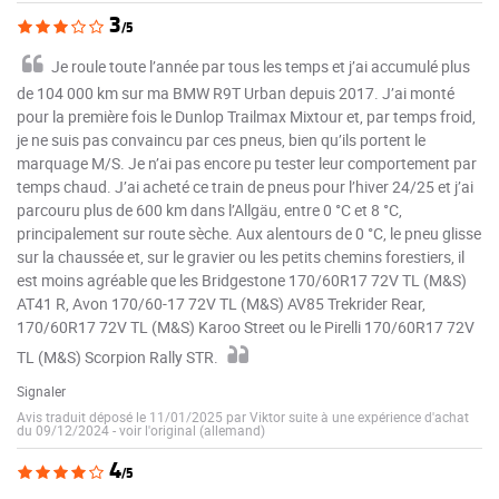
3
/5
Je roule toute l’année par tous les temps et j’ai accumulé plus
de 104 000 km sur ma BMW R9T Urban depuis 2017. J’ai monté
pour la première fois le Dunlop Trailmax Mixtour et, par temps froid,
je ne suis pas convaincu par ces pneus, bien qu’ils portent le
marquage M/S. Je n’ai pas encore pu tester leur comportement par
temps chaud. J’ai acheté ce train de pneus pour l’hiver 24/25 et j’ai
parcouru plus de 600 km dans l’Allgäu, entre 0 °C et 8 °C,
principalement sur route sèche. Aux alentours de 0 °C, le pneu glisse
sur la chaussée et, sur le gravier ou les petits chemins forestiers, il
est moins agréable que les Bridgestone 170/60R17 72V TL (M&S)
AT41 R, Avon 170/60-17 72V TL (M&S) AV85 Trekrider Rear,
170/60R17 72V TL (M&S) Karoo Street ou le Pirelli 170/60R17 72V
TL (M&S) Scorpion Rally STR.
Signaler
Avis traduit déposé le 11/01/2025 par Viktor suite à une expérience d'achat
du 09/12/2024
-
voir l'original (allemand)
4
/5