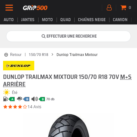
0
AUTO
JANTES
MOTO
QUAD
CHAÎNES NEIGE
CAMION
EFFECTUER UNE RECHERCHE
Retour
150/70 R18
Dunlop Trailmax Mixtour
DUNLOP TRAILMAX MIXTOUR 150/70 R18 70V
M+S
ARRIÈRE
Été
70 db
A
B
B
14 Avis