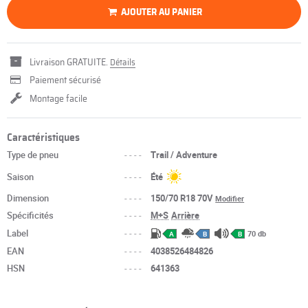
AJOUTER AU PANIER
Livraison GRATUITE.
Détails
Paiement sécurisé
Montage facile
Caractéristiques
Type de pneu
----
Trail / Adventure
Saison
----
Été
Dimension
----
150/70 R18 70V
Modifier
Spécificités
----
M+S
Arrière
Label
----
70 db
A
B
B
EAN
----
4038526484826
HSN
----
641363