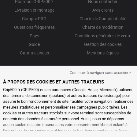
Pourquoi GRIP500 ?
Nous contacter
Livraison et montage
Avis clients
Compte PRO
Charte de Confidentialité
Questions fréquentes
Charte de modération
Pays
Conditions générales de vente
Guide
Gestion des cookies
Garantie pneus
Mentions légales
Continuer à naviguer sans accepter >
À PROPOS DES COOKIES ET AUTRES TRACEURS
Grip500.fr (GRIP500) et ses partenaires (Google, Hotjar, Microsoft) utilisent
des témoins de connexion (cookies) et autres traceurs (webstorage) pour
assurer le bon fonctionnement du site, faciliter votre navigation, réaliser des
mesures statistiques et personnaliser ses campagnes publicitaires. Les
cookies et autres traceurs stockés sur votre terminal sont susceptibles de
contenir des données à caractère personnel. Aussi, nous ne déposons
aucun cookie ou autre traceur sans votre consentement libre et éclairé à
l’exception de ceux indispensables pour le fonctionnement du site. Nous
conservons votre choix pendant 6 mois. Vous pouvez retirer votre