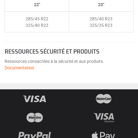
22"
23"
285/45 R22
285/40 R23
325/40 R22
325/35 R23
RESSOURCES SÉCURITÉ ET PRODUITS
Ressources consacrées à la sécurité et aux produits.
Documentation