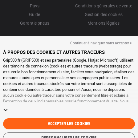
Pays
Conditions générales de vente
Guide
Gestion des cookies
Garantie pneus
Mentions légales
Continuer à naviguer sans accepter >
À PROPOS DES COOKIES ET AUTRES TRACEURS
Grip500.fr (GRIP500) et ses partenaires (Google, Hotjar, Microsoft) utilisent
des témoins de connexion (cookies) et autres traceurs (webstorage) pour
assurer le bon fonctionnement du site, faciliter votre navigation, réaliser des
mesures statistiques et personnaliser ses campagnes publicitaires. Les
cookies et autres traceurs stockés sur votre terminal sont susceptibles de
contenir des données à caractère personnel. Aussi, nous ne déposons
aucun cookie ou autre traceur sans votre consentement libre et éclairé à
l’exception de ceux indispensables pour le fonctionnement du site. Nous
conservons votre choix pendant 6 mois. Vous pouvez retirer votre
consentement à tout moment en vous rendant sur la
page cookies et autres
traceurs
. Vous pouvez choisir de continuer à naviguer sans accepter le
dépôt de cookies ou autres traceurs. Le refus ne fait pas obstacle à l’accès
ACCEPTER LES COOKIES
aux services GRIP500. Pour plus d’informations, nous vous invitons à
consulter
la page cookies et autres traceurs
.