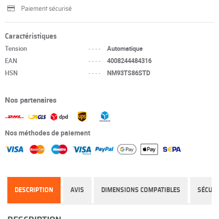
Paiement sécurisé
Caractéristiques
Tension
----
Automatique
EAN
----
4008244484316
HSN
----
NM93TS86STD
Nos partenaires
Nos méthodes de paiement
DESCRIPTION
AVIS
DIMENSIONS COMPATIBLES
SÉCURI