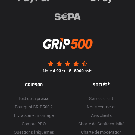
Note
4.93
sur
5
|
5900
avis
GRIP500
SOCIÉTÉ
Test de la presse
Service client
Pourquoi GRIP500 ?
Nous contacter
Livraison et montage
Avis clients
Compte PRO
Charte de Confidentialité
Questions fréquentes
Charte de modération