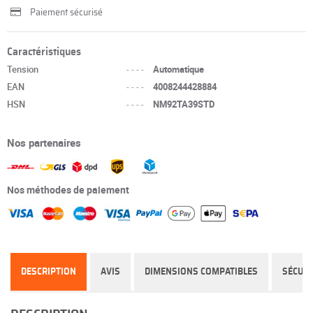
Paiement sécurisé
Caractéristiques
Tension
----
Automatique
EAN
----
4008244428884
HSN
----
NM92TA39STD
Nos partenaires
Nos méthodes de paiement
DESCRIPTION
AVIS
DIMENSIONS COMPATIBLES
SÉCURI