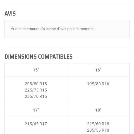
AVIS
Aucun internaute n'a laissé d'avis pour le moment.
DIMENSIONS COMPATIBLES
15"
16"
205/80 R15
195/80 R16
225/75 R15
235/70 R15
17"
18"
215/65 R17
215/60 R18
235/55 R18