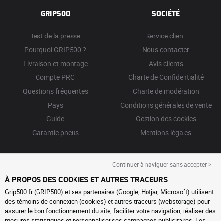
GRIP500
SOCIÉTÉ
Test de la presse
Service client
Pourquoi GRIP500 ?
Nous contacter
Livraison et montage
Avis clients
Compte PRO
Charte de Confidentialité
Questions fréquentes
Charte de modération
Pays
Conditions générales de vente
Guide
Gestion des cookies
Garantie pneus
Mentions légales
Continuer à naviguer sans accepter >
À PROPOS DES COOKIES ET AUTRES TRACEURS
Grip500.fr (GRIP500) et ses partenaires (Google, Hotjar, Microsoft) utilisent
des témoins de connexion (cookies) et autres traceurs (webstorage) pour
assurer le bon fonctionnement du site, faciliter votre navigation, réaliser des
mesures statistiques et personnaliser ses campagnes publicitaires. Les