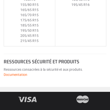
155/80 R15
195/45 R16
165/65 R15
165/70 R15
175/65 R15
185/55 R15
195/50 R15
205/45 R15
215/45 R15
RESSOURCES SÉCURITÉ ET PRODUITS
Ressources consacrées à la sécurité et aux produits.
Documentation