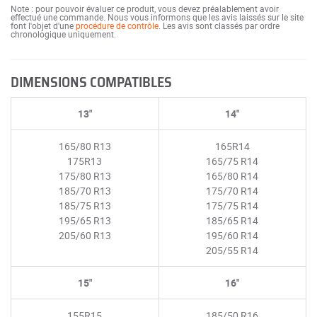
Note : pour pouvoir évaluer ce produit, vous devez préalablement avoir
effectué une commande. Nous vous informons que les avis laissés sur le site
font l'objet d'une
procédure de contrôle
. Les avis sont classés par ordre
chronologique uniquement.
DIMENSIONS COMPATIBLES
13"
14"
165/80 R13
165R14
175R13
165/75 R14
175/80 R13
165/80 R14
185/70 R13
175/70 R14
185/75 R13
175/75 R14
195/65 R13
185/65 R14
205/60 R13
195/60 R14
205/55 R14
15"
16"
155R15
185/50 R16