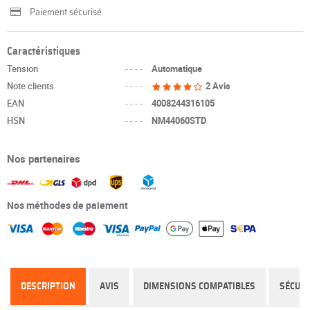
Paiement sécurisé
Caractéristiques
Tension
----
Automatique
Note clients
----
2 Avis
EAN
----
4008244316105
HSN
----
NM44060STD
Nos partenaires
Nos méthodes de paiement
DESCRIPTION
AVIS
DIMENSIONS COMPATIBLES
SÉCURI