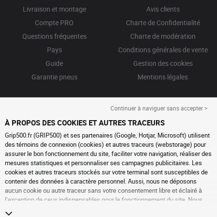
Livraison et montage
Avis clients
Compte PRO
Charte de Confidentialité
Questions fréquentes
Charte de modération
Pays
Conditions générales de vente
Guide
Gestion des cookies
Garantie pneus
Mentions légales
Continuer à naviguer sans accepter >
À PROPOS DES COOKIES ET AUTRES TRACEURS
Grip500.fr (GRIP500) et ses partenaires (Google, Hotjar, Microsoft) utilisent
des témoins de connexion (cookies) et autres traceurs (webstorage) pour
assurer le bon fonctionnement du site, faciliter votre navigation, réaliser des
mesures statistiques et personnaliser ses campagnes publicitaires. Les
cookies et autres traceurs stockés sur votre terminal sont susceptibles de
contenir des données à caractère personnel. Aussi, nous ne déposons
aucun cookie ou autre traceur sans votre consentement libre et éclairé à
l’exception de ceux indispensables pour le fonctionnement du site. Nous
conservons votre choix pendant 6 mois. Vous pouvez retirer votre