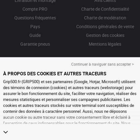
Livraison et montage
Avis clients
Compte PRO
Charte de Confidentialité
Questions fréquentes
Charte de modération
Pays
Conditions générales de vente
Guide
Gestion des cookies
Garantie pneus
Mentions légales
Continuer à naviguer sans accepter >
À PROPOS DES COOKIES ET AUTRES TRACEURS
Grip500.fr (GRIP500) et ses partenaires (Google, Hotjar, Microsoft) utilisent
des témoins de connexion (cookies) et autres traceurs (webstorage) pour
assurer le bon fonctionnement du site, faciliter votre navigation, réaliser des
mesures statistiques et personnaliser ses campagnes publicitaires. Les
cookies et autres traceurs stockés sur votre terminal sont susceptibles de
contenir des données à caractère personnel. Aussi, nous ne déposons
aucun cookie ou autre traceur sans votre consentement libre et éclairé à
l’exception de ceux indispensables pour le fonctionnement du site. Nous
conservons votre choix pendant 6 mois. Vous pouvez retirer votre
consentement à tout moment en vous rendant sur la
page cookies et autres