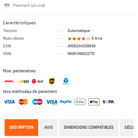
Paiement sécurisé
Caractéristiques
Tension
----
Automatique
Note clients
----
6 Avis
EAN
----
4008244338848
HSN
----
NM91N892STD
Nos partenaires
Nos méthodes de paiement
DESCRIPTION
AVIS
DIMENSIONS COMPATIBLES
SÉCURI