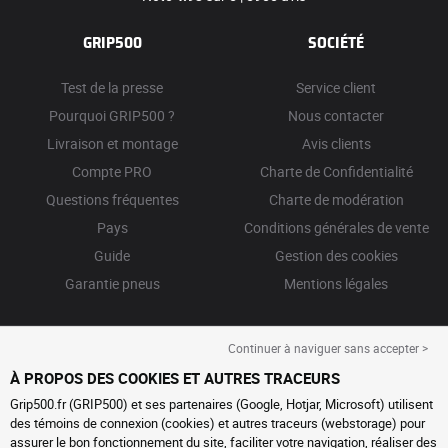
GRIP500
SOCIÉTÉ
Test de la presse
Service client
Pourquoi GRIP500 ?
Nous contacter
Livraison et montage
Avis clients
Compte PRO
Charte de Confidentialité
Questions fréquentes
Charte de modération
Pays
Conditions générales de vente
Guide
Gestion des cookies
Garantie pneus
Mentions légales
Continuer à naviguer sans accepter >
À PROPOS DES COOKIES ET AUTRES TRACEURS
Grip500.fr (GRIP500) et ses partenaires (Google, Hotjar, Microsoft) utilisent
des témoins de connexion (cookies) et autres traceurs (webstorage) pour
assurer le bon fonctionnement du site, faciliter votre navigation, réaliser des