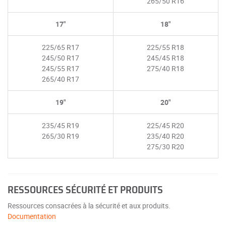
265/50 R16
17"
18"
225/65 R17
225/55 R18
245/50 R17
245/45 R18
245/55 R17
275/40 R18
265/40 R17
19"
20"
235/45 R19
225/45 R20
265/30 R19
235/40 R20
275/30 R20
RESSOURCES SÉCURITÉ ET PRODUITS
Ressources consacrées à la sécurité et aux produits.
Documentation