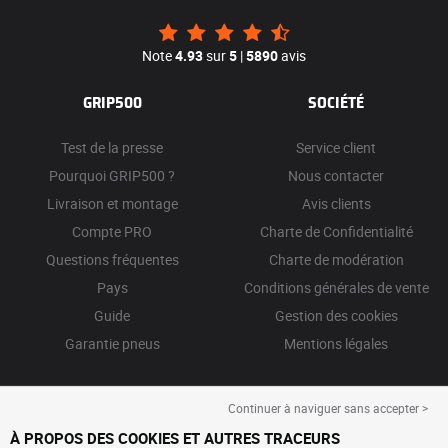
Note
4.93
sur
5
|
5890
avis
GRIP500
SOCIÉTÉ
Test de la presse
Service client
Pourquoi GRIP500 ?
Nous contacter
Livraison et montage
Avis clients
Compte PRO
Charte de Confidentialité
Questions fréquentes
Charte de modération
Pays
Conditions générales de vente
Guide
Gestion des cookies
Garantie pneus
Mentions légales
Continuer à naviguer sans accepter >
À PROPOS DES COOKIES ET AUTRES TRACEURS