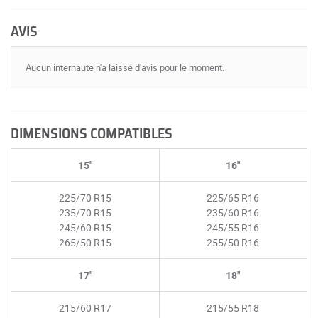
AVIS
Aucun internaute n'a laissé d'avis pour le moment.
DIMENSIONS COMPATIBLES
15"
16"
225/70 R15
225/65 R16
235/70 R15
235/60 R16
245/60 R15
245/55 R16
265/50 R15
255/50 R16
17"
18"
215/60 R17
215/55 R18