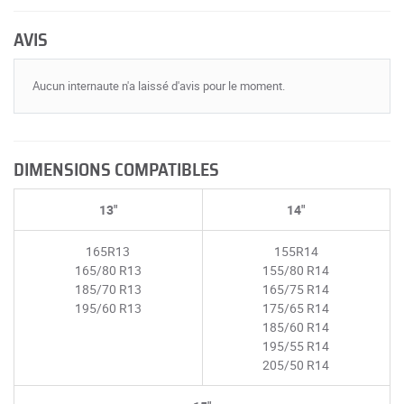
AVIS
Aucun internaute n'a laissé d'avis pour le moment.
DIMENSIONS COMPATIBLES
13"
14"
165R13
155R14
165/80 R13
155/80 R14
185/70 R13
165/75 R14
195/60 R13
175/65 R14
185/60 R14
195/55 R14
205/50 R14