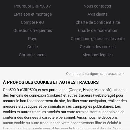
Pourquoi GRIP500 ?
Nous contacter
Livraison et montage
Avis clients
Compte PRO
Charte de Confidentialité
Questions fréquentes
Charte de modération
Pays
Conditions générales de vente
Guide
Gestion des cookies
Garantie pneus
Mentions légales
Continuer à naviguer sans accepter >
À PROPOS DES COOKIES ET AUTRES TRACEURS
Grip500.fr (GRIP500) et ses partenaires (Google, Hotjar, Microsoft) utilisent
des témoins de connexion (cookies) et autres traceurs (webstorage) pour
assurer le bon fonctionnement du site, faciliter votre navigation, réaliser des
mesures statistiques et personnaliser ses campagnes publicitaires. Les
cookies et autres traceurs stockés sur votre terminal sont susceptibles de
contenir des données à caractère personnel. Aussi, nous ne déposons
aucun cookie ou autre traceur sans votre consentement libre et éclairé à
l’exception de ceux indispensables pour le fonctionnement du site. Nous