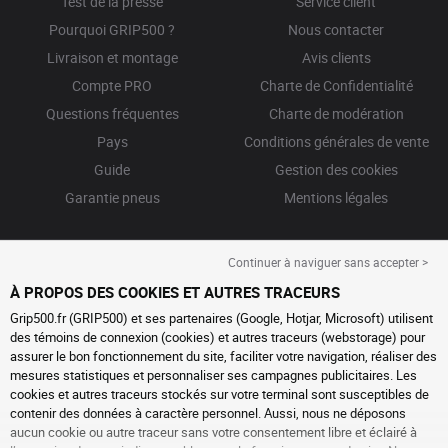
Test de la presse
Service client
Pourquoi GRIP500 ?
Nous contacter
Livraison et montage
Avis clients
Compte PRO
Charte de Confidentialité
Questions fréquentes
Charte de modération
Pays
Conditions générales de vente
Guide
Gestion des cookies
Garantie pneus
Mentions légales
Continuer à naviguer sans accepter >
À PROPOS DES COOKIES ET AUTRES TRACEURS
Grip500.fr (GRIP500) et ses partenaires (Google, Hotjar, Microsoft) utilisent
des témoins de connexion (cookies) et autres traceurs (webstorage) pour
assurer le bon fonctionnement du site, faciliter votre navigation, réaliser des
mesures statistiques et personnaliser ses campagnes publicitaires. Les
cookies et autres traceurs stockés sur votre terminal sont susceptibles de
contenir des données à caractère personnel. Aussi, nous ne déposons
aucun cookie ou autre traceur sans votre consentement libre et éclairé à