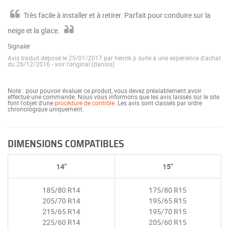
Très facile à installer et à retirer. Parfait pour conduire sur la
neige et la glace.
Signaler
Avis traduit déposé le 25/01/2017 par henrik p suite à une expérience d'achat
du 26/12/2016
-
voir l'original (danois)
Note : pour pouvoir évaluer ce produit, vous devez préalablement avoir
effectué une commande. Nous vous informons que les avis laissés sur le site
font l'objet d'une
procédure de contrôle
. Les avis sont classés par ordre
chronologique uniquement.
DIMENSIONS COMPATIBLES
14"
15"
185/80 R14
175/80 R15
205/70 R14
195/65 R15
215/65 R14
195/70 R15
225/60 R14
205/60 R15