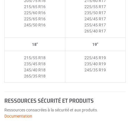
205/75 R16
215/60 R17
215/65 R16
225/55 R17
225/60 R16
235/50 R17
225/65 R16
245/45 R17
245/50 R16
255/45 R17
265/40 R17
18"
19"
215/55 R18
225/45 R19
235/45 R18
235/40 R19
245/40 R18
245/35 R19
265/35 R18
RESSOURCES SÉCURITÉ ET PRODUITS
Ressources consacrées à la sécurité et aux produits.
Documentation