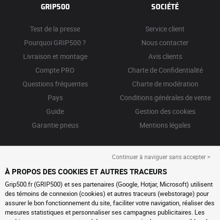
GRIP500
SOCIÉTÉ
Test de la presse
Service client
Pourquoi GRIP500 ?
Nous contacter
Livraison et montage
Avis clients
Compte PRO
Charte de Confidentialité
Questions fréquentes
Charte de modération
Pays
Conditions générales de vente
Guide
Gestion des cookies
Garantie pneus
Mentions légales
Continuer à naviguer sans accepter >
À PROPOS DES COOKIES ET AUTRES TRACEURS
Grip500.fr (GRIP500) et ses partenaires (Google, Hotjar, Microsoft) utilisent
des témoins de connexion (cookies) et autres traceurs (webstorage) pour
assurer le bon fonctionnement du site, faciliter votre navigation, réaliser des
mesures statistiques et personnaliser ses campagnes publicitaires. Les