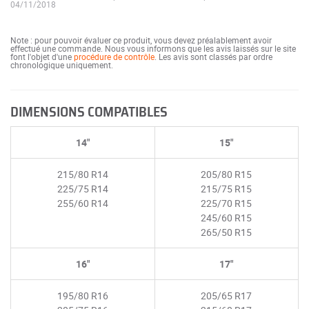
04/11/2018
Note : pour pouvoir évaluer ce produit, vous devez préalablement avoir
effectué une commande. Nous vous informons que les avis laissés sur le site
font l'objet d'une
procédure de contrôle
. Les avis sont classés par ordre
chronologique uniquement.
DIMENSIONS COMPATIBLES
14"
15"
215/80 R14
205/80 R15
225/75 R14
215/75 R15
255/60 R14
225/70 R15
245/60 R15
265/50 R15
16"
17"
195/80 R16
205/65 R17