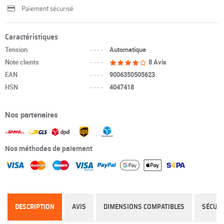
Paiement sécurisé
Caractéristiques
Tension
----
Automatique
Note clients
----
8 Avis
EAN
----
9006350505623
HSN
----
4047418
Nos partenaires
Nos méthodes de paiement
DESCRIPTION
AVIS
DIMENSIONS COMPATIBLES
SÉCURI