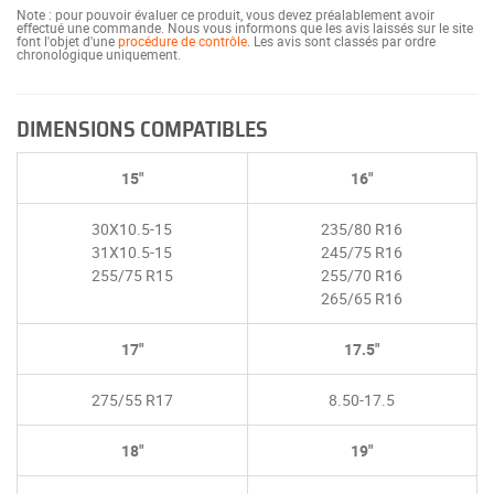
Note : pour pouvoir évaluer ce produit, vous devez préalablement avoir
effectué une commande. Nous vous informons que les avis laissés sur le site
font l'objet d'une
procédure de contrôle
. Les avis sont classés par ordre
chronologique uniquement.
DIMENSIONS COMPATIBLES
15"
16"
30X10.5-15
235/80 R16
31X10.5-15
245/75 R16
255/75 R15
255/70 R16
265/65 R16
17"
17.5"
275/55 R17
8.50-17.5
18"
19"