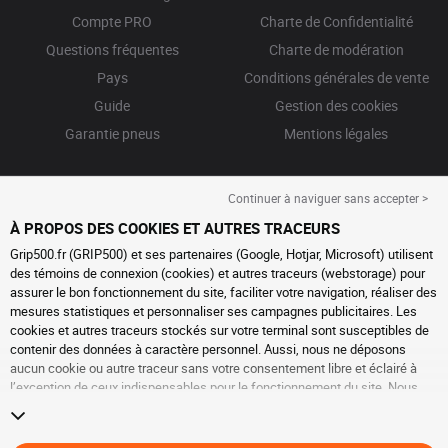
Compte PRO
Charte de Confidentialité
Questions fréquentes
Charte de modération
Pays
Conditions générales de vente
Guide
Gestion des cookies
Garantie pneus
Mentions légales
Continuer à naviguer sans accepter >
À PROPOS DES COOKIES ET AUTRES TRACEURS
Grip500.fr (GRIP500) et ses partenaires (Google, Hotjar, Microsoft) utilisent
des témoins de connexion (cookies) et autres traceurs (webstorage) pour
assurer le bon fonctionnement du site, faciliter votre navigation, réaliser des
mesures statistiques et personnaliser ses campagnes publicitaires. Les
cookies et autres traceurs stockés sur votre terminal sont susceptibles de
contenir des données à caractère personnel. Aussi, nous ne déposons
aucun cookie ou autre traceur sans votre consentement libre et éclairé à
l’exception de ceux indispensables pour le fonctionnement du site. Nous
conservons votre choix pendant 6 mois. Vous pouvez retirer votre
consentement à tout moment en vous rendant sur la
page cookies et autres
traceurs
. Vous pouvez choisir de continuer à naviguer sans accepter le