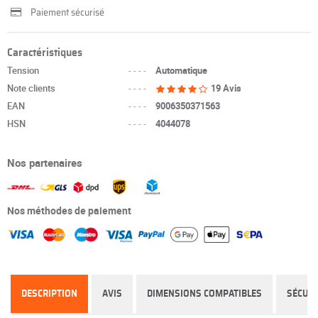
Paiement sécurisé
Caractéristiques
Tension
----
Automatique
Note clients
----
19 Avis
EAN
----
9006350371563
HSN
----
4044078
Nos partenaires
Nos méthodes de paiement
DESCRIPTION
AVIS
DIMENSIONS COMPATIBLES
SÉCURI