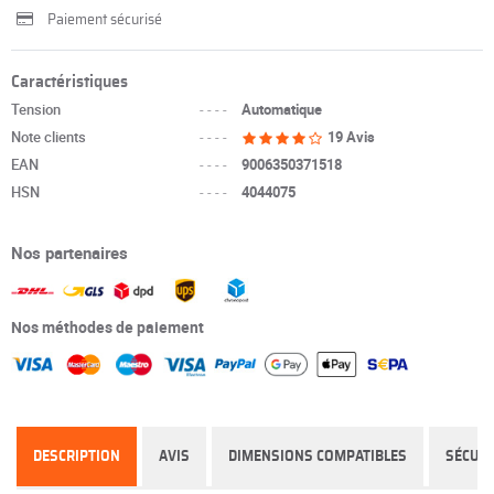
Paiement sécurisé
Caractéristiques
Tension
----
Automatique
Note clients
----
19 Avis
EAN
----
9006350371518
HSN
----
4044075
Nos partenaires
Nos méthodes de paiement
DESCRIPTION
AVIS
DIMENSIONS COMPATIBLES
SÉCURI