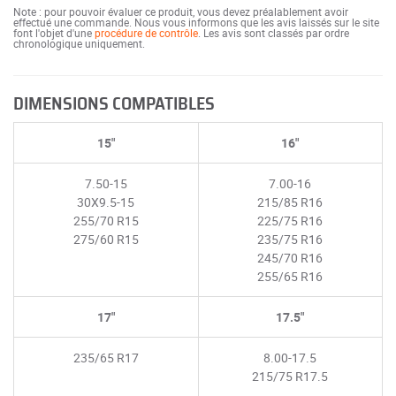
Note : pour pouvoir évaluer ce produit, vous devez préalablement avoir
effectué une commande. Nous vous informons que les avis laissés sur le site
font l'objet d'une
procédure de contrôle
. Les avis sont classés par ordre
chronologique uniquement.
DIMENSIONS COMPATIBLES
15"
16"
7.50-15
7.00-16
30X9.5-15
215/85 R16
255/70 R15
225/75 R16
275/60 R15
235/75 R16
245/70 R16
255/65 R16
17"
17.5"
235/65 R17
8.00-17.5
215/75 R17.5