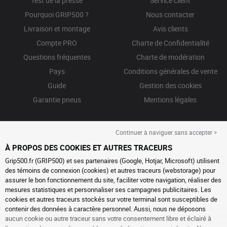
Test de la presse
Service client
Pourquoi GRIP500 ?
Nous contacter
Livraison et montage
Avis clients
Compte PRO
Charte de Confidentialité
Questions fréquentes
Charte de modération
Pays
Conditions générales de vente
Guide
Gestion des cookies
Garantie pneus
Mentions légales
Continuer à naviguer sans accepter >
À PROPOS DES COOKIES ET AUTRES TRACEURS
Grip500.fr (GRIP500) et ses partenaires (Google, Hotjar, Microsoft) utilisent
des témoins de connexion (cookies) et autres traceurs (webstorage) pour
assurer le bon fonctionnement du site, faciliter votre navigation, réaliser des
mesures statistiques et personnaliser ses campagnes publicitaires. Les
cookies et autres traceurs stockés sur votre terminal sont susceptibles de
contenir des données à caractère personnel. Aussi, nous ne déposons
aucun cookie ou autre traceur sans votre consentement libre et éclairé à