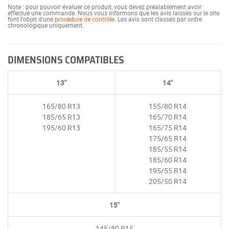
Note : pour pouvoir évaluer ce produit, vous devez préalablement avoir
effectué une commande. Nous vous informons que les avis laissés sur le site
font l'objet d'une
procédure de contrôle
. Les avis sont classés par ordre
chronologique uniquement.
DIMENSIONS COMPATIBLES
13"
14"
165/80 R13
155/80 R14
185/65 R13
165/70 R14
195/60 R13
165/75 R14
175/65 R14
185/55 R14
185/60 R14
195/55 R14
205/50 R14
15"
145/80 R15