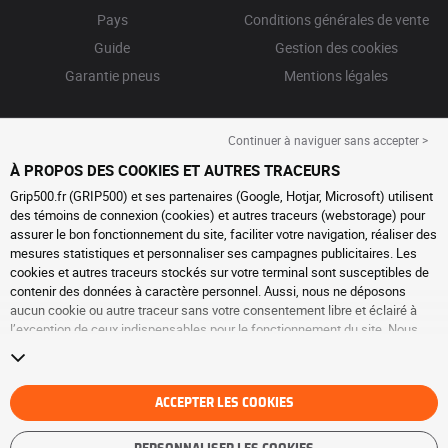
Pays
Conditions générales de vente
Guide
Gestion des cookies
Garantie pneus
Mentions légales
Continuer à naviguer sans accepter >
À PROPOS DES COOKIES ET AUTRES TRACEURS
Grip500.fr (GRIP500) et ses partenaires (Google, Hotjar, Microsoft) utilisent
des témoins de connexion (cookies) et autres traceurs (webstorage) pour
assurer le bon fonctionnement du site, faciliter votre navigation, réaliser des
mesures statistiques et personnaliser ses campagnes publicitaires. Les
cookies et autres traceurs stockés sur votre terminal sont susceptibles de
contenir des données à caractère personnel. Aussi, nous ne déposons
aucun cookie ou autre traceur sans votre consentement libre et éclairé à
l’exception de ceux indispensables pour le fonctionnement du site. Nous
conservons votre choix pendant 6 mois. Vous pouvez retirer votre
consentement à tout moment en vous rendant sur la
page cookies et autres
traceurs
. Vous pouvez choisir de continuer à naviguer sans accepter le
dépôt de cookies ou autres traceurs. Le refus ne fait pas obstacle à l’accès
ACCEPTER LES COOKIES
aux services GRIP500. Pour plus d’informations, nous vous invitons à
consulter
la page cookies et autres traceurs
.