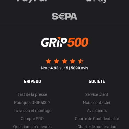
Note
4.93
sur
5
|
5890
avis
GRIP500
SOCIÉTÉ
Test de la presse
Service client
Pourquoi GRIP500 ?
Nous contacter
Livraison et montage
Avis clients
Compte PRO
Charte de Confidentialité
Questions fréquentes
Charte de modération