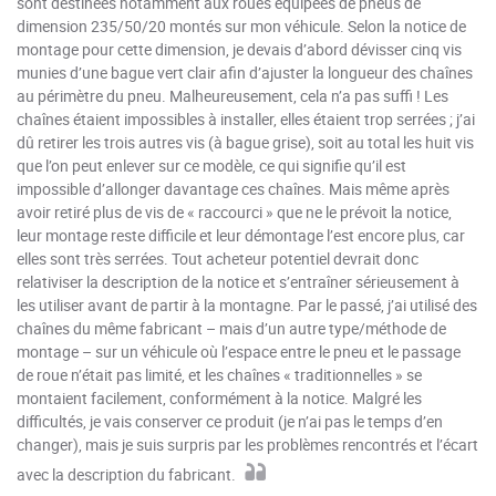
sont destinées notamment aux roues équipées de pneus de
dimension 235/50/20 montés sur mon véhicule. Selon la notice de
montage pour cette dimension, je devais d’abord dévisser cinq vis
munies d’une bague vert clair afin d’ajuster la longueur des chaînes
au périmètre du pneu. Malheureusement, cela n’a pas suffi ! Les
chaînes étaient impossibles à installer, elles étaient trop serrées ; j’ai
dû retirer les trois autres vis (à bague grise), soit au total les huit vis
que l’on peut enlever sur ce modèle, ce qui signifie qu’il est
impossible d’allonger davantage ces chaînes. Mais même après
avoir retiré plus de vis de « raccourci » que ne le prévoit la notice,
leur montage reste difficile et leur démontage l’est encore plus, car
elles sont très serrées. Tout acheteur potentiel devrait donc
relativiser la description de la notice et s’entraîner sérieusement à
les utiliser avant de partir à la montagne. Par le passé, j’ai utilisé des
chaînes du même fabricant – mais d’un autre type/méthode de
montage – sur un véhicule où l’espace entre le pneu et le passage
de roue n’était pas limité, et les chaînes « traditionnelles » se
montaient facilement, conformément à la notice. Malgré les
difficultés, je vais conserver ce produit (je n’ai pas le temps d’en
changer), mais je suis surpris par les problèmes rencontrés et l’écart
avec la description du fabricant.