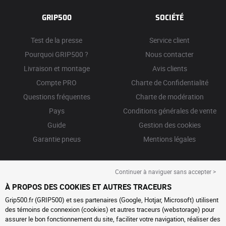
GRIP500
SOCIÉTÉ
Test de la presse
Service client
Pourquoi GRIP500 ?
Nous contacter
Livraison et montage
Avis clients
Compte PRO
Charte de Confidentialité
Questions fréquentes
Charte de modération
Pays
Conditions générales de vente
Guide
Gestion des cookies
Garantie pneus
Mentions légales
Continuer à naviguer sans accepter >
À PROPOS DES COOKIES ET AUTRES TRACEURS
Grip500.fr (GRIP500) et ses partenaires (Google, Hotjar, Microsoft) utilisent
des témoins de connexion (cookies) et autres traceurs (webstorage) pour
assurer le bon fonctionnement du site, faciliter votre navigation, réaliser des