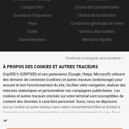
Compte PRO
Charte de Confidentialité
Questions fréquentes
Charte de modération
Pays
Conditions générales de vente
Guide
Gestion des cookies
Garantie pneus
Mentions légales
Continuer à naviguer sans accepter >
À PROPOS DES COOKIES ET AUTRES TRACEURS
Grip500.fr (GRIP500) et ses partenaires (Google, Hotjar, Microsoft) utilisent
des témoins de connexion (cookies) et autres traceurs (webstorage) pour
assurer le bon fonctionnement du site, faciliter votre navigation, réaliser des
mesures statistiques et personnaliser ses campagnes publicitaires. Les
cookies et autres traceurs stockés sur votre terminal sont susceptibles de
contenir des données à caractère personnel. Aussi, nous ne déposons
aucun cookie ou autre traceur sans votre consentement libre et éclairé à
l’exception de ceux indispensables pour le fonctionnement du site. Nous
conservons votre choix pendant 6 mois. Vous pouvez retirer votre
consentement à tout moment en vous rendant sur la
page cookies et autres
traceurs
. Vous pouvez choisir de continuer à naviguer sans accepter le