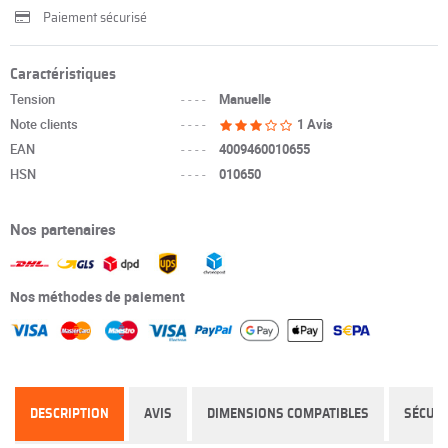
Paiement sécurisé
Caractéristiques
Tension
----
Manuelle
Note clients
----
1 Avis
EAN
----
4009460010655
HSN
----
010650
Nos partenaires
Nos méthodes de paiement
DESCRIPTION
AVIS
DIMENSIONS COMPATIBLES
SÉCURI