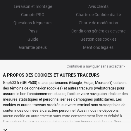
Livraison et montage
Avis clients
Compte PRO
Charte de Confidentialité
Questions fréquentes
Charte de modération
Pays
Conditions générales de vente
Guide
Gestion des cookies
Garantie pneus
Mentions légales
Continuer à naviguer sans accepter >
À PROPOS DES COOKIES ET AUTRES TRACEURS
Grip500.fr (GRIP500) et ses partenaires (Google, Hotjar, Microsoft) utilisent
des témoins de connexion (cookies) et autres traceurs (webstorage) pour
assurer le bon fonctionnement du site, faciliter votre navigation, réaliser des
mesures statistiques et personnaliser ses campagnes publicitaires. Les
cookies et autres traceurs stockés sur votre terminal sont susceptibles de
contenir des données à caractère personnel. Aussi, nous ne déposons
aucun cookie ou autre traceur sans votre consentement libre et éclairé à
l’exception de ceux indispensables pour le fonctionnement du site. Nous
conservons votre choix pendant 6 mois. Vous pouvez retirer votre