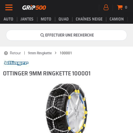
0
AUTO
JANTES
MOTO
QUAD
CHAÎNES NEIGE
CAMION
EFFECTUER UNE RECHERCHE
Retour
9mm Ringkette
100001
OTTINGER 9MM RINGKETTE 100001