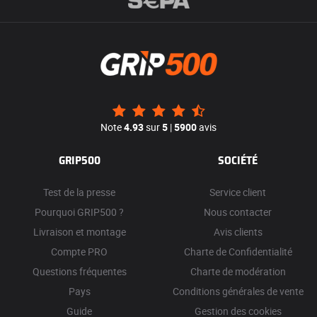
Note
4.93
sur
5
|
5900
avis
GRIP500
SOCIÉTÉ
Test de la presse
Service client
Pourquoi GRIP500 ?
Nous contacter
Livraison et montage
Avis clients
Compte PRO
Charte de Confidentialité
Questions fréquentes
Charte de modération
Pays
Conditions générales de vente
Guide
Gestion des cookies