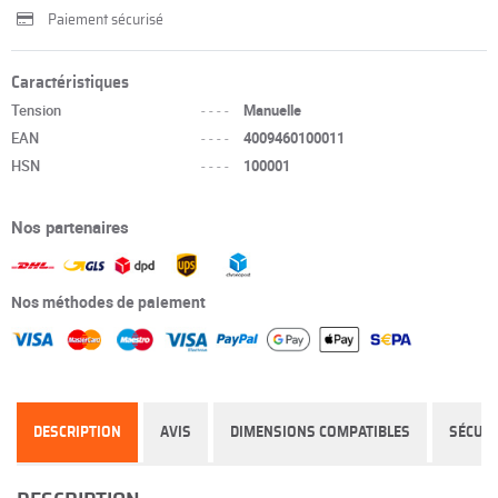
Paiement sécurisé
Caractéristiques
Tension
----
Manuelle
EAN
----
4009460100011
HSN
----
100001
Nos partenaires
Nos méthodes de paiement
DESCRIPTION
AVIS
DIMENSIONS COMPATIBLES
SÉCURI