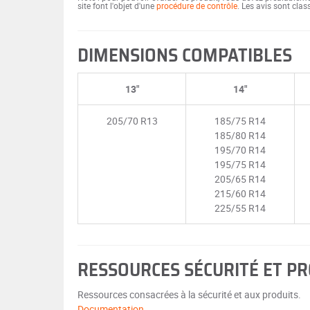
site font l'objet d'une
procédure de contrôle
. Les avis sont cla
DIMENSIONS COMPATIBLES
13"
14"
205/70 R13
185/75 R14
185/80 R14
195/70 R14
195/75 R14
205/65 R14
215/60 R14
225/55 R14
RESSOURCES SÉCURITÉ ET P
Ressources consacrées à la sécurité et aux produits.
Documentation