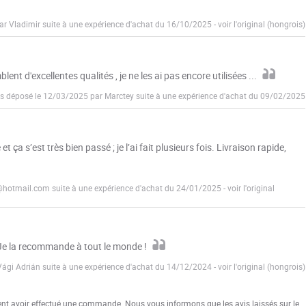
ar Vladimir suite à une expérience d'achat du 16/10/2025
-
voir l'original (hongrois)
ent d'excellentes qualités , je ne les ai pas encore utilisées ...
s déposé le 12/03/2025 par Marctey suite à une expérience d'achat du 09/02/2025
et ça s’est très bien passé ; je l’ai fait plusieurs fois. Livraison rapide,
@hotmail.com suite à une expérience d'achat du 24/01/2025
-
voir l'original
! Je la recommande à tout le monde !
Vági Adrián suite à une expérience d'achat du 14/12/2024
-
voir l'original (hongrois)
ent avoir effectué une commande. Nous vous informons que les avis laissés sur le