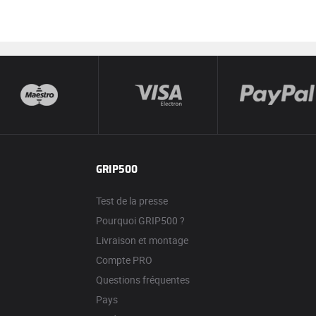
GRIP500
Test de la presse
Pourquoi GRIP500 ?
Livraison et montage
Compte PRO
Questions fréquentes
Pays