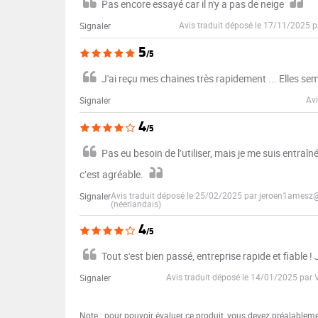
Pas encore essayé car il n'y a pas de neige
Avis traduit déposé le 17/11/2025 p
Signaler
5
/5
J'ai reçu mes chaines très rapidement ... Elles sembl
Avi
Signaler
4
/5
Pas eu besoin de l’utiliser, mais je me suis entraîné 
c’est agréable.
Avis traduit déposé le 25/02/2025 par jeroen1amesz
Signaler
(néerlandais)
4
/5
Tout s'est bien passé, entreprise rapide et fiable 
Avis traduit déposé le 14/01/2025 par 
Signaler
Note : pour pouvoir évaluer ce produit, vous devez préalablem