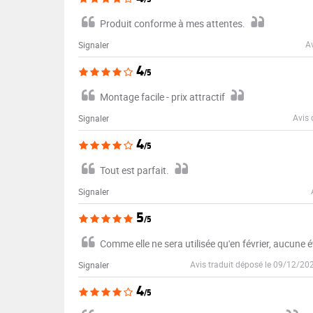
Produit conforme à mes attentes.
Av
Signaler
4
/5
Montage facile - prix attractif
Avis 
Signaler
4
/5
Tout est parfait.
Signaler
5
/5
Comme elle ne sera utilisée qu'en février, aucune 
Avis traduit déposé le 09/12/20
Signaler
4
/5