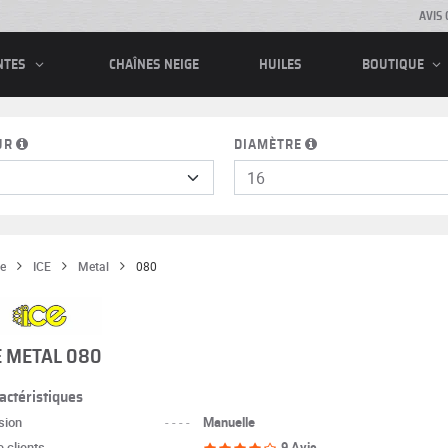
AVIS 
CHAÎNES NEIGE
HUILES
NTES
BOUTIQUE
UR
DIAMÈTRE
e
ICE
Metal
080
E METAL 080
actéristiques
sion
----
Manuelle
 clients
----
9 Avis