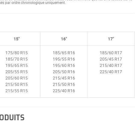
ssés par ordre chronologique uniquement.
15"
16"
17"
175/80 R15
185/65 R16
185/60 R17
185/70 R15
195/55 R16
205/45 R17
195/65 R15
195/60 R16
215/40 R17
205/55 R15
205/50 R16
225/40 R17
205/60 R15
215/45 R16
215/50 R15
215/50 R16
215/55 R15
225/40 R16
RODUITS