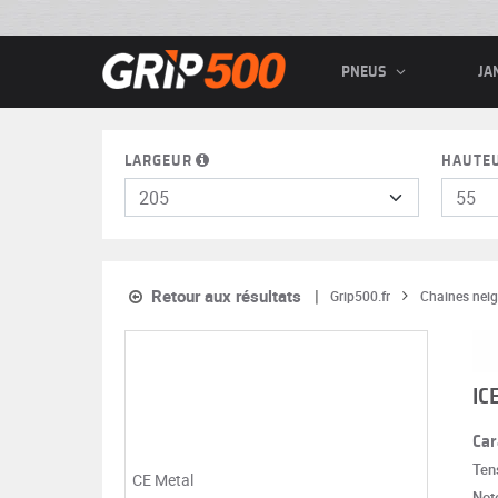
PNEUS
JA
LARGEUR
HAUTE
Retour aux résultats
Grip500.fr
Chaines neig
IC
Car
Ten
Note