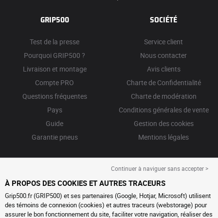
GRIP500
SOCIÉTÉ
Test de la presse
Service client
Pourquoi GRIP500 ?
Nous contacter
Livraison et montage
Avis clients
Compte PRO
Charte de Confidentialité
Questions fréquentes
Charte de modération
Pays
Conditions générales de vente
Guide
Gestion des cookies
Garantie pneus
Mentions légales
Continuer à naviguer sans accepter >
À PROPOS DES COOKIES ET AUTRES TRACEURS
Grip500.fr (GRIP500) et ses partenaires (Google, Hotjar, Microsoft) utilisent
des témoins de connexion (cookies) et autres traceurs (webstorage) pour
assurer le bon fonctionnement du site, faciliter votre navigation, réaliser des