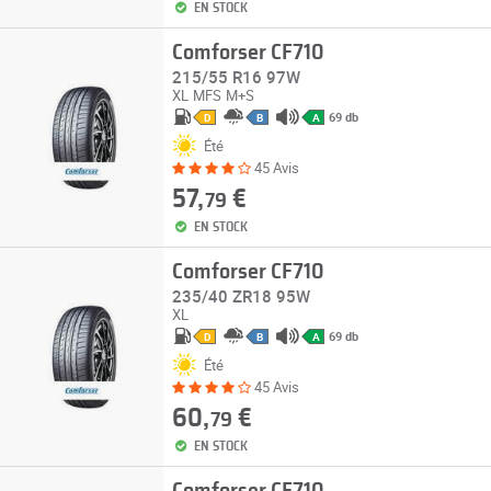
EN STOCK
Comforser CF710
215/55 R16 97W
XL
MFS
M+S
69 db
D
B
A
Été
45 Avis
57,
€
79
EN STOCK
Comforser CF710
235/40 ZR18 95W
XL
69 db
D
B
A
Été
45 Avis
60,
€
79
EN STOCK