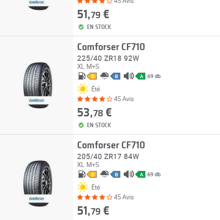
45 Avis
51,
€
79
EN STOCK
Comforser CF710
225/40 ZR18 92W
XL
M+S
69 db
D
B
A
Été
45 Avis
53,
€
78
EN STOCK
Comforser CF710
205/40 ZR17 84W
XL
M+S
69 db
D
B
A
Été
45 Avis
51,
€
79