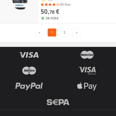
45 Avis
50,
€
78
EN STOCK
«
1
2
»