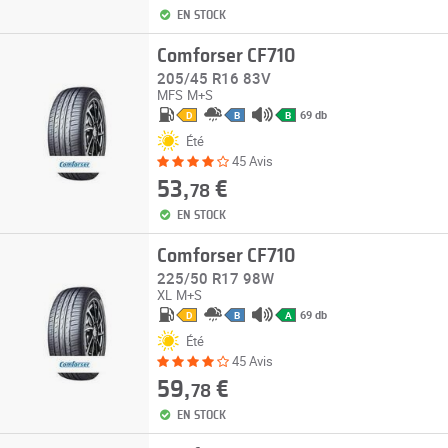
EN STOCK
Comforser CF710
205/45 R16 83V
MFS
M+S
69 db
D
B
B
Été
45 Avis
53,
€
78
EN STOCK
Comforser CF710
225/50 R17 98W
XL
M+S
69 db
D
B
A
Été
45 Avis
59,
€
78
EN STOCK