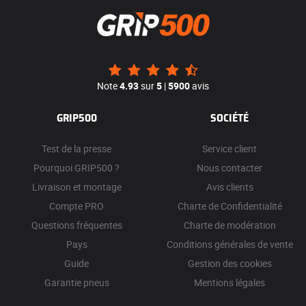
Note
4.93
sur
5
|
5900
avis
GRIP500
SOCIÉTÉ
Test de la presse
Service client
Pourquoi GRIP500 ?
Nous contacter
Livraison et montage
Avis clients
Compte PRO
Charte de Confidentialité
Questions fréquentes
Charte de modération
Pays
Conditions générales de vente
Guide
Gestion des cookies
Garantie pneus
Mentions légales