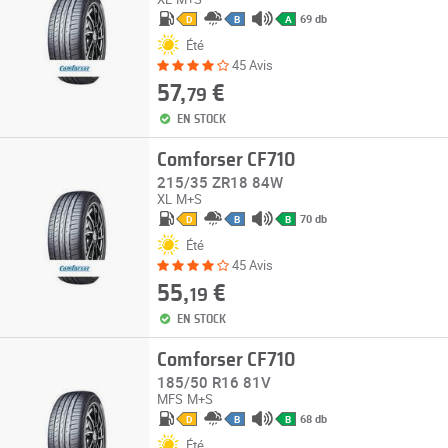
69 db
D
B
A
Été
45 Avis
57,
€
79
EN STOCK
Comforser CF710
215/35 ZR18 84W
XL
M+S
70 db
D
B
B
Été
45 Avis
55,
€
19
EN STOCK
Comforser CF710
185/50 R16 81V
MFS
M+S
68 db
D
B
B
Été