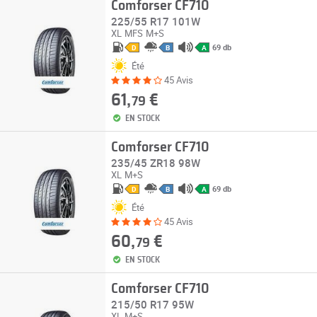
Comforser CF710
225/55 R17 101W
XL
MFS
M+S
69 db
D
B
A
Été
45 Avis
61,
€
79
EN STOCK
Comforser CF710
235/45 ZR18 98W
XL
M+S
69 db
D
B
A
Été
45 Avis
60,
€
79
EN STOCK
Comforser CF710
215/50 R17 95W
XL
M+S