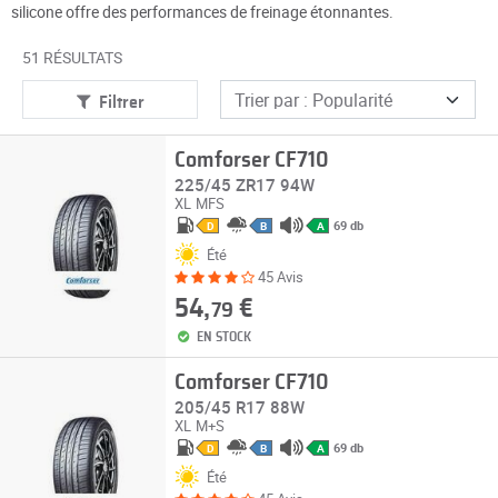
silicone offre des performances de freinage étonnantes.
51 RÉSULTATS
Filtrer
Comforser CF710
225/45 ZR17 94W
XL
MFS
69 db
D
B
A
Été
45 Avis
54,
€
79
EN STOCK
Comforser CF710
205/45 R17 88W
XL
M+S
69 db
D
B
A
Été