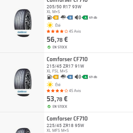
Comforser CF710
205/50 R17 93W
XL
M+S
69 db
D
B
A
Été
45 Avis
56,
€
78
EN STOCK
Comforser CF710
215/45 ZR17 91W
XL
FSL
M+S
69 db
D
B
A
Été
45 Avis
53,
€
78
EN STOCK
Comforser CF710
225/45 ZR18 95W
XL
MFS
M+S