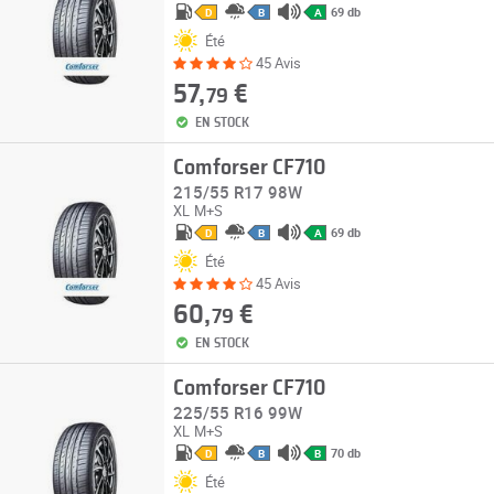
69 db
D
B
A
Été
45 Avis
57,
€
79
EN STOCK
Comforser CF710
215/55 R17 98W
XL
M+S
69 db
D
B
A
Été
45 Avis
60,
€
79
EN STOCK
Comforser CF710
225/55 R16 99W
XL
M+S
70 db
D
B
B
Été