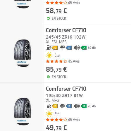
45 Avis
58,
€
79
EN STOCK
Comforser CF710
245/45 ZR19 102W
XL
FSL
MFS
69 db
D
B
A
Été
45 Avis
85,
€
79
EN STOCK
Comforser CF710
195/40 ZR17 81W
XL
M+S
70 db
D
B
B
Été
45 Avis
49,
€
79