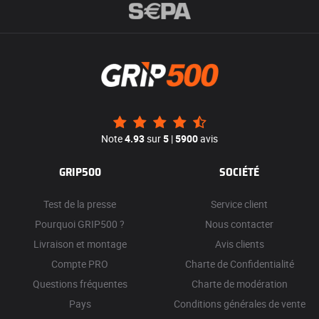
Note
4.93
sur
5
|
5900
avis
GRIP500
SOCIÉTÉ
Test de la presse
Service client
Pourquoi GRIP500 ?
Nous contacter
Livraison et montage
Avis clients
Compte PRO
Charte de Confidentialité
Questions fréquentes
Charte de modération
Pays
Conditions générales de vente