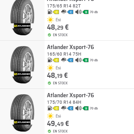
175/65 R14 82T
70 db
C
C
B
Été
48,
€
29
EN STOCK
Atlander Xsport-76
165/60 R14 75H
70 db
C
C
B
Été
48,
€
19
EN STOCK
Atlander Xsport-76
175/70 R14 84H
70 db
C
C
B
Été
49,
€
49
EN STOCK