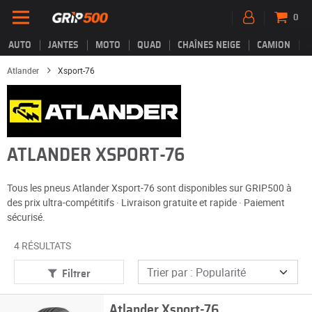
0
AUTO
JANTES
MOTO
QUAD
CHAÎNES NEIGE
CAMION
Atlander
Xsport-76
ATLANDER XSPORT-76
Tous les pneus Atlander Xsport-76 sont disponibles sur GRIP500 à
des prix ultra-compétitifs · Livraison gratuite et rapide · Paiement
sécurisé.
4 RÉSULTATS
Filtrer
Atlander Xsport-76