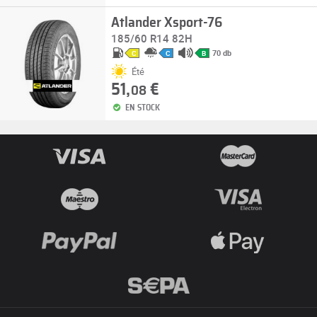
Atlander Xsport-76
185/60 R14 82H
70 db
C
C
B
Été
51,
€
08
EN STOCK