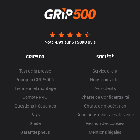
Note
4.93
sur
5
|
5890
avis
GRIP500
SOCIÉTÉ
Test de la presse
Service client
Pourquoi GRIP500 ?
Nous contacter
Livraison et montage
Avis clients
Compte PRO
Charte de Confidentialité
Questions fréquentes
Charte de modération
Pays
Conditions générales de vente
Guide
Gestion des cookies
Garantie pneus
Mentions légales