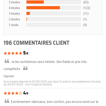
5 étoiles
(62)
4 étoiles
(122)
3 étoiles
(11)
2 étoiles
(1)
1 étoile
(0)
196 COMMENTAIRES CLIENT
5
/5
Je les rachèterais sans hésiter. Site fiable et prix très
compétitifs.
Signaler
Avis traduit déposé le 05/08/2026 par Sara D suite à une expérience d'achat
du 06/07/2026
-
voir l'original (italien)
4
/5
Extrêmement silencieux, bon confort, pas encore testé sur la