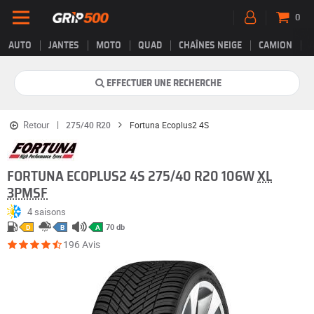
0
AUTO
JANTES
MOTO
QUAD
CHAÎNES NEIGE
CAMION
EFFECTUER UNE RECHERCHE
Retour
275/40 R20
Fortuna Ecoplus2 4S
FORTUNA ECOPLUS2 4S 275/40 R20 106W
XL
3PMSF
4 saisons
70 db
D
B
A
196 Avis