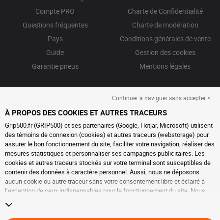
Compte PRO
Charte de Confidentialité
Questions fréquentes
Charte de modération
Pays
Conditions générales de vente
Guide
Gestion des cookies
Garantie pneus
Mentions légales
Continuer à naviguer sans accepter >
À PROPOS DES COOKIES ET AUTRES TRACEURS
Grip500.fr (GRIP500) et ses partenaires (Google, Hotjar, Microsoft) utilisent
des témoins de connexion (cookies) et autres traceurs (webstorage) pour
assurer le bon fonctionnement du site, faciliter votre navigation, réaliser des
mesures statistiques et personnaliser ses campagnes publicitaires. Les
cookies et autres traceurs stockés sur votre terminal sont susceptibles de
contenir des données à caractère personnel. Aussi, nous ne déposons
aucun cookie ou autre traceur sans votre consentement libre et éclairé à
l’exception de ceux indispensables pour le fonctionnement du site. Nous
conservons votre choix pendant 6 mois. Vous pouvez retirer votre
consentement à tout moment en vous rendant sur la
page cookies et autres
traceurs
. Vous pouvez choisir de continuer à naviguer sans accepter le