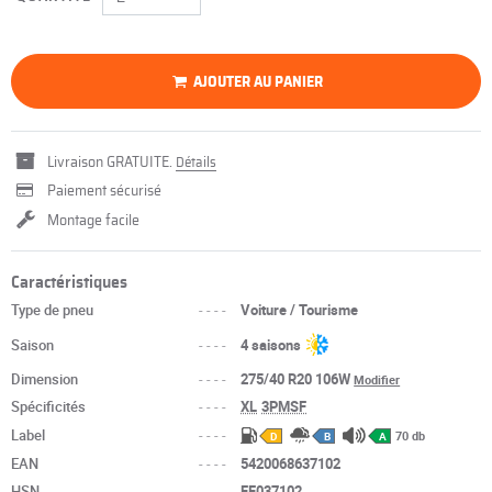
AJOUTER AU PANIER
Livraison GRATUITE.
Détails
Paiement sécurisé
Montage facile
Caractéristiques
Type de pneu
----
Voiture / Tourisme
Saison
----
4 saisons
Dimension
----
275/40 R20 106W
Modifier
Spécificités
----
XL
3PMSF
Label
----
70 db
D
B
A
EAN
----
5420068637102
HSN
----
FF037102