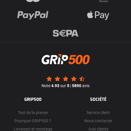
Note
4.93
sur
5
|
5890
avis
GRIP500
SOCIÉTÉ
Test de la presse
Service client
Pourquoi GRIP500 ?
Nous contacter
Livraison et montage
Avis clients