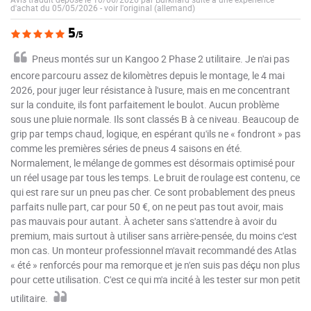
d'achat du 05/05/2026
-
voir l'original (allemand)
5
/5
Pneus montés sur un Kangoo 2 Phase 2 utilitaire. Je n'ai pas
encore parcouru assez de kilomètres depuis le montage, le 4 mai
2026, pour juger leur résistance à l'usure, mais en me concentrant
sur la conduite, ils font parfaitement le boulot. Aucun problème
sous une pluie normale. Ils sont classés B à ce niveau. Beaucoup de
grip par temps chaud, logique, en espérant qu'ils ne « fondront » pas
comme les premières séries de pneus 4 saisons en été.
Normalement, le mélange de gommes est désormais optimisé pour
un réel usage par tous les temps. Le bruit de roulage est contenu, ce
qui est rare sur un pneu pas cher. Ce sont probablement des pneus
parfaits nulle part, car pour 50 €, on ne peut pas tout avoir, mais
pas mauvais pour autant. À acheter sans s'attendre à avoir du
premium, mais surtout à utiliser sans arrière-pensée, du moins c'est
mon cas. Un monteur professionnel m'avait recommandé des Atlas
« été » renforcés pour ma remorque et je n'en suis pas déçu non plus
pour cette utilisation. C'est ce qui m'a incité à les tester sur mon petit
utilitaire.