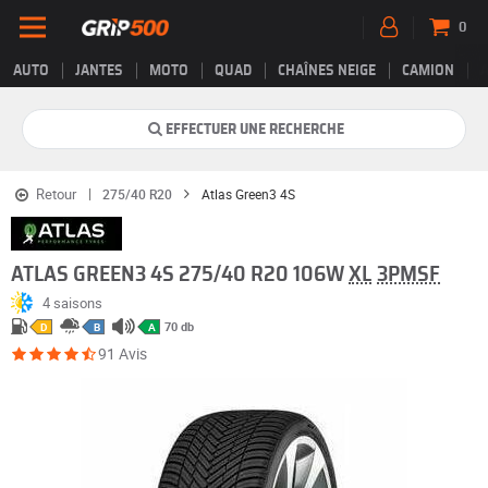
0
AUTO
JANTES
MOTO
QUAD
CHAÎNES NEIGE
CAMION
EFFECTUER UNE RECHERCHE
Retour
275/40 R20
Atlas Green3 4S
ATLAS GREEN3 4S 275/40 R20 106W
XL
3PMSF
4 saisons
70 db
D
B
A
91 Avis