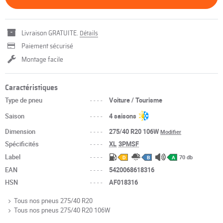
Livraison GRATUITE.
Détails
Paiement sécurisé
Montage facile
Caractéristiques
Type de pneu
----
Voiture / Tourisme
Saison
----
4 saisons
Dimension
----
275/40 R20 106W
Modifier
Spécificités
----
XL
3PMSF
Label
----
70 db
D
B
A
EAN
----
5420068618316
HSN
----
AF018316
Tous nos pneus 275/40 R20
Tous nos pneus 275/40 R20 106W