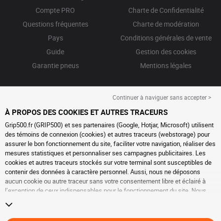
Compte PRO
Charte de Confidentialité
Questions fréquentes
Charte de modération
Pays
Conditions générales de vente
Guide
Gestion des cookies
Garantie pneus
Mentions légales
Continuer à naviguer sans accepter >
À PROPOS DES COOKIES ET AUTRES TRACEURS
Grip500.fr (GRIP500) et ses partenaires (Google, Hotjar, Microsoft) utilisent
des témoins de connexion (cookies) et autres traceurs (webstorage) pour
assurer le bon fonctionnement du site, faciliter votre navigation, réaliser des
mesures statistiques et personnaliser ses campagnes publicitaires. Les
cookies et autres traceurs stockés sur votre terminal sont susceptibles de
contenir des données à caractère personnel. Aussi, nous ne déposons
aucun cookie ou autre traceur sans votre consentement libre et éclairé à
l’exception de ceux indispensables pour le fonctionnement du site. Nous
conservons votre choix pendant 6 mois. Vous pouvez retirer votre
consentement à tout moment en vous rendant sur la
page cookies et autres
traceurs
. Vous pouvez choisir de continuer à naviguer sans accepter le