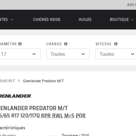
AVIS 
CHAÎNES NEIGE
HUILES
NTES
BOUTIQUE
IAMÈTRE
CHARGE
VITESSE
5/65 R17
Grenlander Predator M/T
ENLANDER PREDATOR M/T
5/65 R17 120/117Q
8PR
RWL
M+S
POR
actéristiques
e de pneu
----
Tourisme / SUV