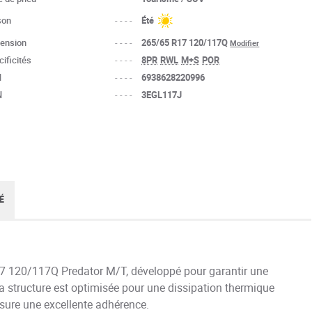
son
----
Été
ension
----
265/65 R17 120/117Q
Modifier
ificités
----
8PR
RWL
M+S
POR
N
----
6938628220996
N
----
3EGL117J
É
7 120/117Q Predator M/T, développé pour garantir une
Sa structure est optimisée pour une dissipation thermique
ssure une excellente adhérence.