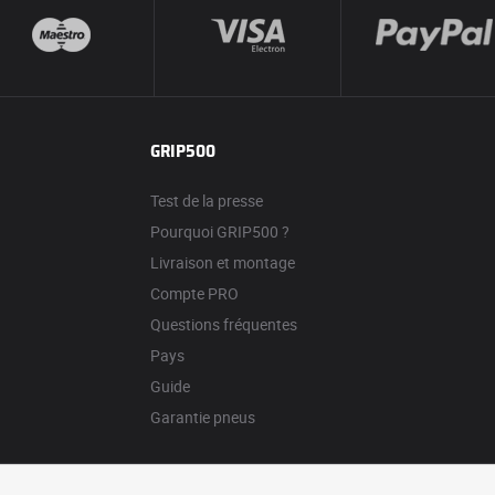
GRIP500
Test de la presse
Pourquoi GRIP500 ?
Livraison et montage
Compte PRO
Questions fréquentes
Pays
Guide
Garantie pneus