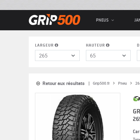
PNEUS
JA
LARGEUR
HAUTEUR
D
Retour aux résultats
Grip500.fr
Pneu
26
GR
26
Car
Typ