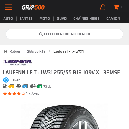
0
AUTO
JANTES
MOTO
QUAD
CHAÎNES NEIGE
CAMION
EFFECTUER UNE RECHERCHE
Retour
255/55 R18
Laufenn I Fit+ LW31
LAUFENN I FIT+ LW31 255/55 R18 109V
XL
3PMSF
Hiver
73 db
D
C
B
15 Avis