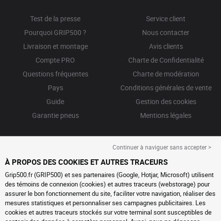
Test de la presse
Service client
Pourquoi GRIP500 ?
Nous contacter
Livraison et montage
Avis clients
Compte PRO
Charte de Confidentialité
Questions fréquentes
Charte de modération
Pays
Conditions générales de vente
Guide
Gestion des cookies
Garantie pneus
Mentions légales
Continuer à naviguer sans accepter >
À PROPOS DES COOKIES ET AUTRES TRACEURS
Grip500.fr (GRIP500) et ses partenaires (Google, Hotjar, Microsoft) utilisent
des témoins de connexion (cookies) et autres traceurs (webstorage) pour
assurer le bon fonctionnement du site, faciliter votre navigation, réaliser des
mesures statistiques et personnaliser ses campagnes publicitaires. Les
cookies et autres traceurs stockés sur votre terminal sont susceptibles de