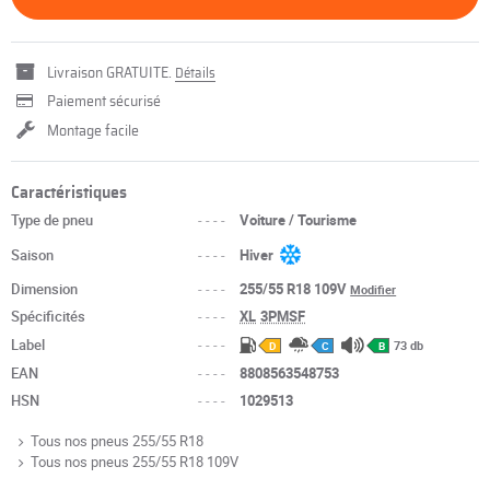
Livraison GRATUITE.
Détails
Paiement sécurisé
Montage facile
Caractéristiques
Type de pneu
----
Voiture / Tourisme
Saison
----
Hiver
Dimension
----
255/55 R18 109V
Modifier
Spécificités
----
XL
3PMSF
Label
----
73 db
D
C
B
EAN
----
8808563548753
HSN
----
1029513
Tous nos pneus 255/55 R18
Tous nos pneus 255/55 R18 109V