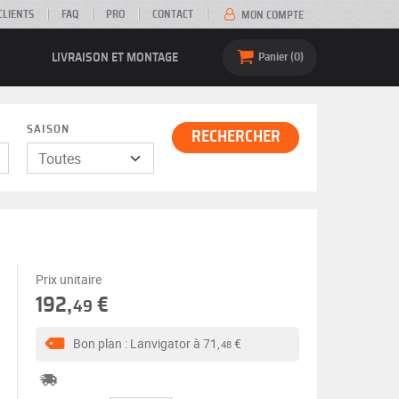
CLIENTS
FAQ
PRO
CONTACT
MON COMPTE
LIVRAISON ET MONTAGE
Panier
0
SAISON
RECHERCHER
Prix unitaire
192,
€
49
Bon plan : Lanvigator à
71,
€
48