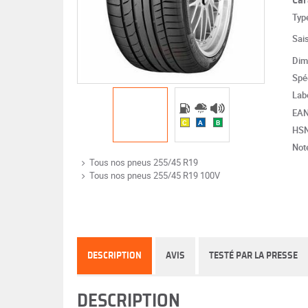
Typ
Sai
Dim
Spéc
Lab
EA
C
A
B
HS
Note
Tous nos pneus 255/45 R19
Tous nos pneus 255/45 R19 100V
DESCRIPTION
AVIS
TESTÉ PAR LA PRESSE
DESCRIPTION