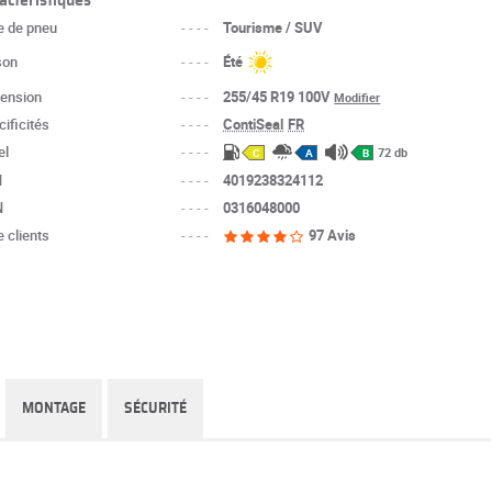
e de pneu
----
Tourisme / SUV
son
----
Été
ension
----
255/45 R19 100V
Modifier
ificités
----
ContiSeal
FR
el
----
72 db
C
A
B
N
----
4019238324112
N
----
0316048000
 clients
----
97 Avis
MONTAGE
SÉCURITÉ