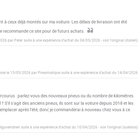
t à ceux déjà montés sur ma voiture. Les délais de livraison ont été
. Je recommande ce site pour de futurs achats.
2026 par Peter suite à une expérience d'achat du 04/05/2026
-
voir l'original (italien)
osé le 15/05/2026 par Pneumatique suite à une expérience d'achat du 14/04/2026
 parcourus : parlez-vous des nouveaux pneus ou du nombre de kilomètres
S’il s’agit des anciens pneus, ils sont sur la voiture depuis 2018 et les
s remplacer après l’été, donc je commanderai à nouveau chez vous à ce
liguvendiren suite à une expérience d'achat du 10/04/2026
-
voir l'original (suédois)