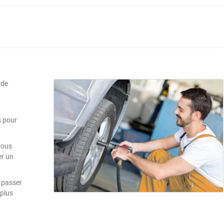
 de
s pour
vous
er un
 passer
 plus