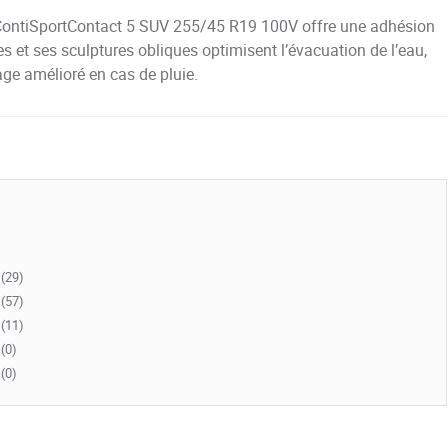
l ContiSportContact 5 SUV 255/45 R19 100V offre une adhésion
s et ses sculptures obliques optimisent l’évacuation de l’eau,
age amélioré en cas de pluie.
(29)
(57)
(11)
(0)
(0)