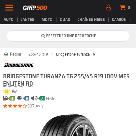
0
AUTO
JANTES
MOTO
QUAD
CHAÎNES NEIGE
CAMION
EFFECTUER UNE RECHERCHE
Retour
255/45 R19
Bridgestone Turanza T6
BRIDGESTONE TURANZA T6 255/45 R19 100V
MFS
ENLITEN
R0
Été
69 db
B
B
A
307 Avis