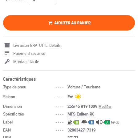
AJOUTER AU PANIER
Livraison GRATUITE.
Détails
Paiement sécurisé
Montage facile
Caractéristiques
Type de pneu
----
Voiture / Tourisme
Saison
----
Été
Dimension
----
255/45 R19 100V
Modifier
Spécificités
----
MFS
Enliten
R0
Label
----
69 db
B
B
A
EAN
----
3286342717319
HSN
----
27173