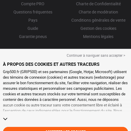
Compte PRO
Charte de Confidentialité
Questions fréquentes
Charte de modération
Pays
Conditions générales de vente
Guide
Gestion des cookies
Garantie pneus
Mentions légales
Continuer à naviguer sans accepter >
À PROPOS DES COOKIES ET AUTRES TRACEURS
Grip500.fr (GRIP500) et ses partenaires (Google, Hotjar, Microsoft) utilisent
des témoins de connexion (cookies) et autres traceurs (webstorage) pour
assurer le bon fonctionnement du site, faciliter votre navigation, réaliser des
mesures statistiques et personnaliser ses campagnes publicitaires. Les
cookies et autres traceurs stockés sur votre terminal sont susceptibles de
contenir des données à caractère personnel. Aussi, nous ne déposons
aucun cookie ou autre traceur sans votre consentement libre et éclairé à
l’exception de ceux indispensables pour le fonctionnement du site. Nous
conservons votre choix pendant 6 mois. Vous pouvez retirer votre
consentement à tout moment en vous rendant sur la
page cookies et autres
traceurs
. Vous pouvez choisir de continuer à naviguer sans accepter le