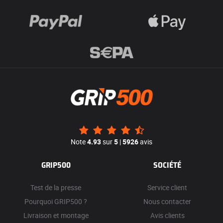
Note
4.93
sur
5
|
5926
avis
GRIP500
SOCIÉTÉ
Test de la presse
Service client
Pourquoi GRIP500 ?
Nous contacter
Livraison et montage
Avis clients