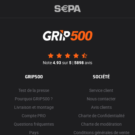
Note
4.93
sur
5
|
5898
avis
GRIP500
SOCIÉTÉ
Test de la presse
Service client
Pourquoi GRIP500 ?
Nous contacter
Livraison et montage
Avis clients
Compte PRO
Charte de Confidentialité
Questions fréquentes
Charte de modération
Pays
Conditions générales de vente