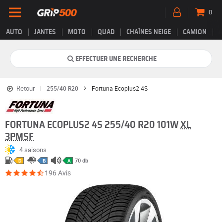
0
AUTO
JANTES
MOTO
QUAD
CHAÎNES NEIGE
CAMION
EFFECTUER UNE RECHERCHE
Retour
255/40 R20
Fortuna Ecoplus2 4S
FORTUNA ECOPLUS2 4S 255/40 R20 101W
XL
3PMSF
4 saisons
70 db
D
B
A
196 Avis