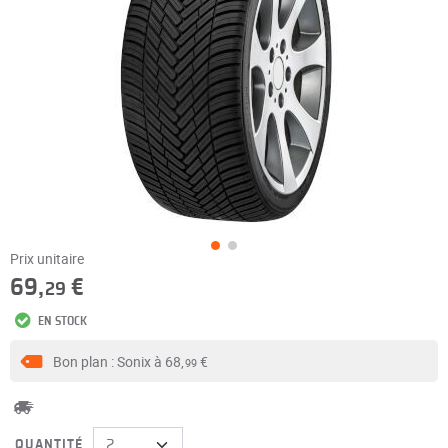
Prix unitaire
69,
€
29
EN STOCK
Bon plan : Sonix à
68,
€
99
QUANTITÉ