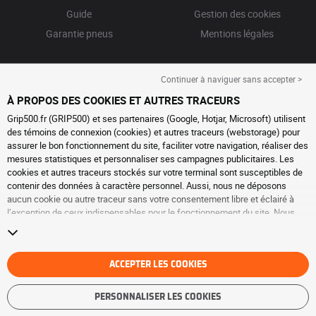
Guide
Gestion des cookies
Garantie pneus
Mentions légales
Continuer à naviguer sans accepter >
À PROPOS DES COOKIES ET AUTRES TRACEURS
Grip500.fr (GRIP500) et ses partenaires (Google, Hotjar, Microsoft) utilisent
des témoins de connexion (cookies) et autres traceurs (webstorage) pour
assurer le bon fonctionnement du site, faciliter votre navigation, réaliser des
mesures statistiques et personnaliser ses campagnes publicitaires. Les
cookies et autres traceurs stockés sur votre terminal sont susceptibles de
contenir des données à caractère personnel. Aussi, nous ne déposons
aucun cookie ou autre traceur sans votre consentement libre et éclairé à
l’exception de ceux indispensables pour le fonctionnement du site. Nous
conservons votre choix pendant 6 mois. Vous pouvez retirer votre
consentement à tout moment en vous rendant sur la
page cookies et autres
traceurs
. Vous pouvez choisir de continuer à naviguer sans accepter le
dépôt de cookies ou autres traceurs. Le refus ne fait pas obstacle à l’accès
ACCEPTER LES COOKIES
aux services GRIP500. Pour plus d’informations, nous vous invitons à
consulter
la page cookies et autres traceurs
.
PERSONNALISER LES COOKIES