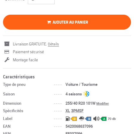
AJOUTER AU PANIER
Livraison GRATUITE.
Détails
Paiement sécurisé
Montage facile
Caractéristiques
Type de pneu
----
Voiture / Tourisme
Saison
----
4 saisons
Dimension
----
255/40 R20 101W
Modifier
Spécificités
----
XL
3PMSF
Label
----
70 db
D
B
A
EAN
----
5420068637096
HSN
----
FF037096