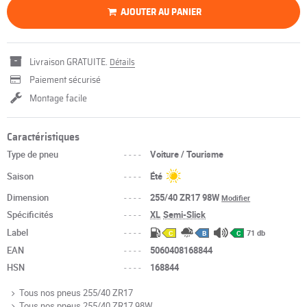
AJOUTER AU PANIER
Livraison GRATUITE.
Détails
Paiement sécurisé
Montage facile
Caractéristiques
Type de pneu
----
Voiture / Tourisme
Saison
----
Été
Dimension
----
255/40 ZR17 98W
Modifier
Spécificités
----
XL
Semi-Slick
Label
----
71 db
C
B
C
EAN
----
5060408168844
HSN
----
168844
Tous nos pneus 255/40 ZR17
Tous nos pneus 255/40 ZR17 98W