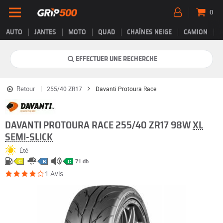
0
AUTO
JANTES
MOTO
QUAD
CHAÎNES NEIGE
CAMION
EFFECTUER UNE RECHERCHE
Retour
255/40 ZR17
Davanti Protoura Race
DAVANTI PROTOURA RACE 255/40 ZR17 98W
XL
SEMI-SLICK
Été
71 db
C
B
C
1 Avis