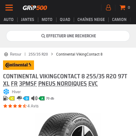
0
AUTO
JANTES
MOTO
QUAD
CHAÎNES NEIGE
CAMION
EFFECTUER UNE RECHERCHE
Retour
255/35 R20
Continental VikingContact 8
CONTINENTAL VIKINGCONTACT 8 255/35 R20 97T
XL
FR
3PMSF
PNEUS NORDIQUES
EVC
Hiver
70 db
C
D
A
4 Avis