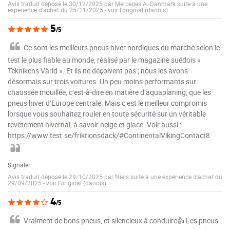
Avis traduit déposé le 30/12/2025 par Mercedes A. Danmark suite à une
expérience d'achat du 25/11/2025
-
voir l'original (danois)
5
/5
Ce sont les meilleurs pneus hiver nordiques du marché selon le
test le plus fiable au monde, réalisé par le magazine suédois «
Teknikens Värld ». Et ils ne déçoivent pas ; nous les avons
désormais sur trois voitures. Un peu moins performants sur
chaussée mouillée, c’est-à-dire en matière d’aquaplaning, que les
pneus hiver d’Europe centrale. Mais c’est le meilleur compromis
lorsque vous souhaitez rouler en toute sécurité sur un véritable
revêtement hivernal, à savoir neige et glace. Voir aussi :
https://www.test.se/friktionsdack/#ContinentalVikingContact8
Signaler
Avis traduit déposé le 29/10/2025 par Niels suite à une expérience d'achat du
29/09/2025
-
voir l'original (danois)
4
/5
Vraiment de bons pneus, et silencieux à conduire👍 Les pneus