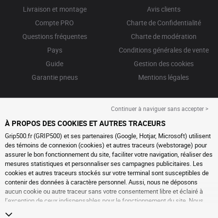
Livraison et montage
Avis clients
Compte PRO
Charte de Confidentialité
Questions fréquentes
Charte de modération
Pays
Conditions générales de vente
Guide
Gestion des cookies
Garantie pneus
Mentions légales
Continuer à naviguer sans accepter >
À PROPOS DES COOKIES ET AUTRES TRACEURS
Grip500.fr (GRIP500) et ses partenaires (Google, Hotjar, Microsoft) utilisent
des témoins de connexion (cookies) et autres traceurs (webstorage) pour
assurer le bon fonctionnement du site, faciliter votre navigation, réaliser des
mesures statistiques et personnaliser ses campagnes publicitaires. Les
cookies et autres traceurs stockés sur votre terminal sont susceptibles de
contenir des données à caractère personnel. Aussi, nous ne déposons
aucun cookie ou autre traceur sans votre consentement libre et éclairé à
l’exception de ceux indispensables pour le fonctionnement du site. Nous
conservons votre choix pendant 6 mois. Vous pouvez retirer votre