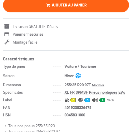
AJOUTER AU PANIER
Livraison GRATUITE.
Détails
Paiement sécurisé
Montage facile
Caractéristiques
Type de pneu
----
Voiture / Tourisme
Saison
----
Hiver
Dimension
----
255/35 R20 97T
Modifier
Spécificités
----
XL
FR
3PMSF
Pneus nordiques
EVc
Label
----
70 db
C
D
A
EAN
----
4019238326475
HSN
----
0345831000
Tous nos pneus 255/35 R20
Tous nos pneus 255/35 R20 97T