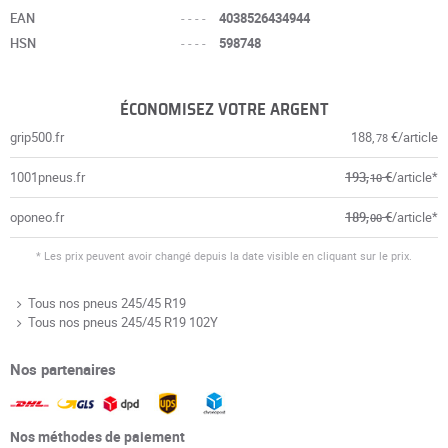
EAN
----
4038526434944
HSN
----
598748
ÉCONOMISEZ VOTRE ARGENT
grip500.fr
188,
€/article
78
1001pneus.fr
193,
€
/article*
10
oponeo.fr
189,
€
/article*
00
* Les prix peuvent avoir changé depuis la date visible en cliquant sur le prix.
Tous nos pneus 245/45 R19
Tous nos pneus 245/45 R19 102Y
Nos partenaires
Nos méthodes de paiement