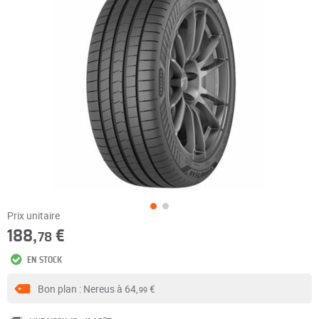
Prix unitaire
188,
€
78
EN STOCK
Bon plan : Nereus à
64,
€
99