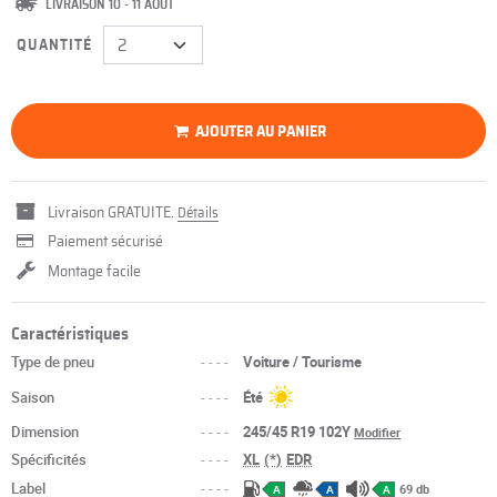
LIVRAISON 10 - 11 AOÛT
QUANTITÉ
AJOUTER AU PANIER
Livraison GRATUITE.
Détails
Paiement sécurisé
Montage facile
Caractéristiques
Type de pneu
----
Voiture / Tourisme
Saison
----
Été
Dimension
----
245/45 R19 102Y
Modifier
Spécificités
----
XL
(*)
EDR
Label
----
69 db
A
A
A