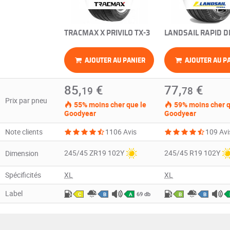
TRACMAX X PRIVILO TX-3
LANDSAIL RAPID 
AJOUTER AU PANIER
AJOUTER AU P
85,
€
77,
€
19
78
Prix par pneu
55% moins cher que le
59% moins cher q
Goodyear
Goodyear
Note clients
1106 Avis
109 Avi
245/45 ZR19 102Y
245/45 R19 102Y
Dimension
Spécificités
XL
XL
Label
69 db
C
B
A
B
B