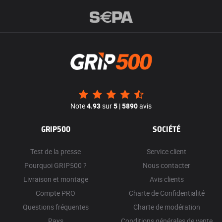
Note
4.93
sur
5
|
5890
avis
GRIP500
SOCIÉTÉ
Test de la presse
Service client
Pourquoi GRIP500 ?
Nous contacter
Livraison et montage
Avis clients
Compte PRO
Charte de Confidentialité
Questions fréquentes
Charte de modération
Pays
Conditions générales de vente