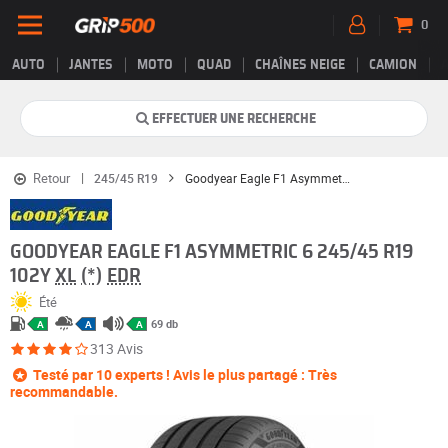
0
AUTO
JANTES
MOTO
QUAD
CHAÎNES NEIGE
CAMION
EFFECTUER UNE RECHERCHE
Retour
245/45 R19
Goodyear Eagle F1 Asymmetric 6
GOODYEAR EAGLE F1 ASYMMETRIC 6 245/45 R19
102Y
XL
(*)
EDR
Été
69 db
A
A
A
313 Avis
Testé par 10 experts ! Avis le plus partagé : Très
recommandable.