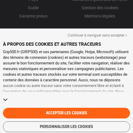
Guide
Gestion des cookies
Garantie pneus
Mentions légales
Continuer à naviguer sans accepter >
À PROPOS DES COOKIES ET AUTRES TRACEURS
Grip500.fr (GRIP500) et ses partenaires (Google, Hotjar, Microsoft) utilisent
des témoins de connexion (cookies) et autres traceurs (webstorage) pour
assurer le bon fonctionnement du site, faciliter votre navigation, réaliser des
mesures statistiques et personnaliser ses campagnes publicitaires. Les
cookies et autres traceurs stockés sur votre terminal sont susceptibles de
contenir des données à caractère personnel. Aussi, nous ne déposons
aucun cookie ou autre traceur sans votre consentement libre et éclairé à
l’exception de ceux indispensables pour le fonctionnement du site. Nous
conservons votre choix pendant 6 mois. Vous pouvez retirer votre
consentement à tout moment en vous rendant sur la
page cookies et autres
traceurs
. Vous pouvez choisir de continuer à naviguer sans accepter le
dépôt de cookies ou autres traceurs. Le refus ne fait pas obstacle à l’accès
ACCEPTER LES COOKIES
aux services GRIP500. Pour plus d’informations, nous vous invitons à
consulter
la page cookies et autres traceurs
.
PERSONNALISER LES COOKIES